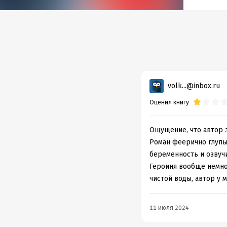
– Арин
– Я с 
муж, р
Она ка
– Дети
volk...@inbox.ru
Содер
Оценил книгу
Подр
Ощущение, что автор з
Дата н
Роман феерично глупый
Объем
беременность и озвучи
Героиня вообще немно
Год из
чистой воды, автор у м
Дата п
11 июля 2024