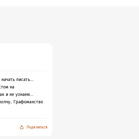
ой будущий
ое?
й начать писать…
стом на
ак и не узнаем…
олчу.. Графоманство
Поделиться