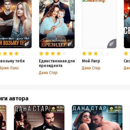
 возьму тебя
Единственная для
Мой Лигр
Св
президента
йрин Лакс
Дана Стар
Дан
Дана Стар
иги автора