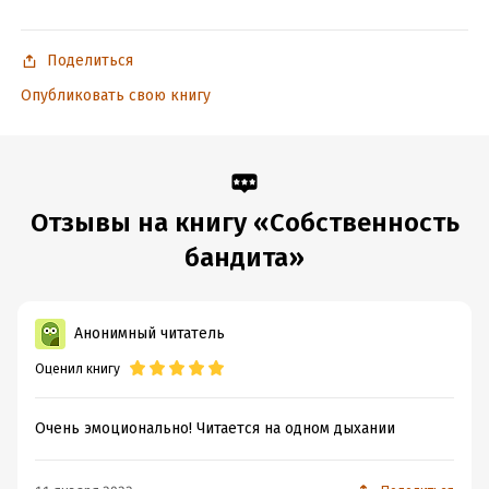
Поделиться
Бонус к роману – рассказ «Собственность криминального
Опубликовать свою книгу
авторитета».
Подробная информация
Дата написания:
1 января 2021
Отзывы на книгу «Собственность
Объем:
392877
бандита»
Год издания:
2021
Дата поступления:
22 июля 2021
Время на чтение:
6
ч.
Анонимный читатель
Оценил книгу
Очень эмоционально! Читается на одном дыхании