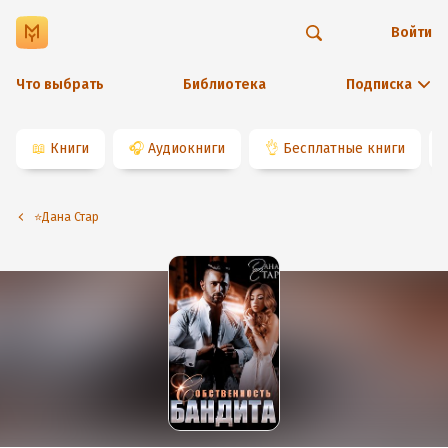
Войти
Что выбрать
Библиотека
Подписка
📖
Книги
🎧
Аудиокниги
👌
Бесплатные книги
⭐️Дана Стар