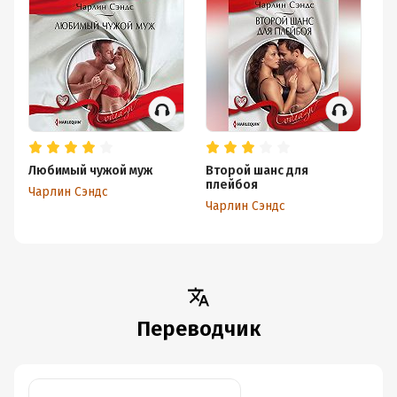
Любимый чужой муж
Второй шанс для
О
плейбоя
н
Чарлин Сэндс
Чарлин Сэндс
Ча
Переводчик