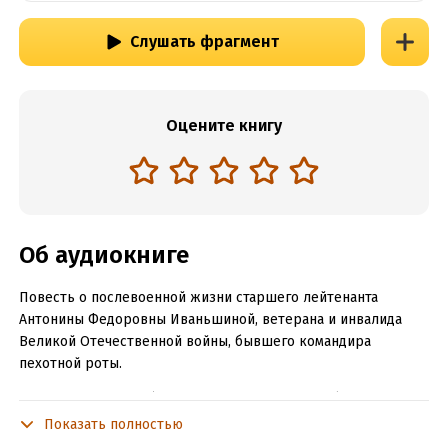
Слушать фрагмент
Оцените книгу
Об аудиокниге
Повесть о послевоенной жизни старшего лейтенанта
Антонины Федоровны Иваньшиной, ветерана и инвалида
Великой Отечественной войны, бывшего командира
пехотной роты.
"Были три ранения (два легких и одно тяжелое), были
контузия и два инсульта. Были три ордена – Отечественной
Показать полностью
войны I степени и два Красной Звезды. Были медали – две