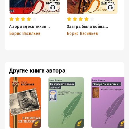
А зори здесь тихие…
Завтра была война…
Вы
Борис Васильев
Борис Васильев
Бо
Другие книги автора