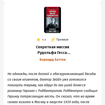
4.4
Премиум
Секретная миссия
Рудольфа Гесса.
Закулисные игры
Бернард Хаттон
мировых держав.
1941-1945
Но однажды, после долгой и обескураживающей беседы
со своим клиентом, доктор Зейдл уже готовился
покинуть тюрьму, как вдруг до его ушей донесся
разговор Геринга с Риббентропом. Риббентроп сообщил
Герингу потрясающую весть. Он сказал, что во время
своего визита в Москву в августе 1939 года, после