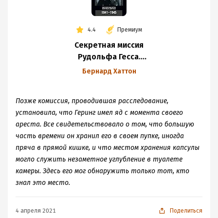
от советского сектора. Его тело вытащили из
изуродованной частной машины, в которую врезался
4.4
Премиум
грузовик. Дрожавшие от страха свидетели неохотно
заявили, что на их глазах тяжелый армейский грузовик
Секретная миссия
на полной скорости врезался в легковую машину.
Рудольфа Гесса.
Затем, отъехав назад, снова двинулся вперед, переехал
Закулисные игры
Бернард Хаттон
разбитый автомобиль колесами и на большой
мировых держав.
скорости умчался прочь. Свидетели не могли сказать
1941-1945
Позже комиссия, проводившая расследование,
точно, какой армии принадлежал этот грузовик, и не
установила, что Геринг имел яд с момента своего
запомнили его номер
ареста. Все свидетельствовало о том, что большую
часть времени он хранил его в своем пупке, иногда
пряча в прямой кишке, и что местом хранения капсулы
могло служить незаметное углубление в туалете
камеры. Здесь его мог обнаружить только тот, кто
знал это место.
4 апреля 2021
Поделиться