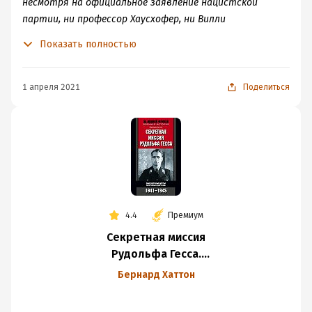
несмотря на официальное заявление нацистской
партии, ни профессор Хаусхофер, ни Вилли
Мессершмитт, ни фрау Гесс арестованы не были.
Показать полностью
1 апреля 2021
Поделиться
4.4
Премиум
Секретная миссия
Рудольфа Гесса.
Закулисные игры
Бернард Хаттон
мировых держав.
1941-1945