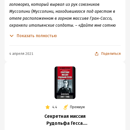
головорез, который вырвал из рук союзников
Муссолини (Муссолини, находившегося под арестом в
отеле расположенном в горном массиве Гран-Сассо,
охраняли итальянские солдаты. – «Дайте мне сотню
надежных бойцов и два самолета в придачу, и я
Показать полностью
вытащу Гесса и шестерых остальных из Шпандау, –
заявил Скорцени. – Однако в случае непредвиденных
осложнений я в первую очередь займусь спасением
4 апреля 2021
Поделиться
Гесса».
4.4
Премиум
Секретная миссия
Рудольфа Гесса.