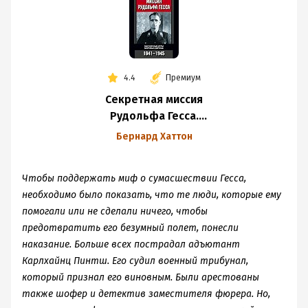
скамью. (Секретные дополнения существовали и
Зная, что он не любит карри, они специально готовили
существуют, пока жива дипломатия. – Ред.)
переперченные блюда. Зная, что он не любит соль, они
сыпали в его еду как можно больше соли. Это была
мелочная, личная месть мелкой сошки, которая
4.4
Премиум
рассуждала так: «Мы тебе покажем, проклятый
фашист!» Это были неофициальные действия,
Секретная миссия
которые власти запрещали и за которые наказывали.
Рудольфа Гесса.
Такие поступки труднодоказуемы, но если они
Закулисные игры
Бернард Хаттон
совершаются в течение длительного времени, то
мировых держав.
могут сильно повредить психику человека,
1941-1945
Чтобы поддержать миф о сумасшествии Гесса,
вынужденного все свое время проводить в четырех
необходимо было показать, что те люди, которые ему
стенах, долгие часы раздумывать над мелкими
помогали или не сделали ничего, чтобы
пакостями, причиняемыми ему, – так животное в
предотвратить его безумный полет, понесли
клетке можно довести до безумной ярости, если
наказание. Больше всех пострадал адъютант
постоянно тыкать в него палкой.
Карлхайнц Пинтш. Его судил военный трибунал,
который признал его виновным. Были арестованы
также шофер и детектив заместителя фюрера. Но,