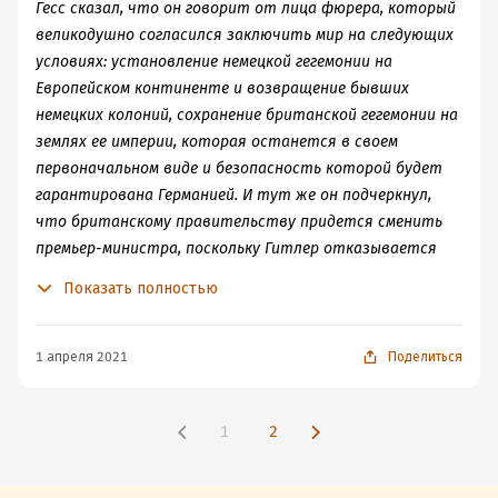
Гесс сказал, что он говорит от лица фюрера, который
великодушно согласился заключить мир на следующих
условиях: установление немецкой гегемонии на
Европейском континенте и возвращение бывших
немецких колоний, сохранение британской гегемонии на
землях ее империи, которая останется в своем
первоначальном виде и безопасность которой будет
гарантирована Германией. И тут же он подчеркнул,
что британскому правительству придется сменить
премьер-министра, поскольку Гитлер отказывается
вести переговоры с Уинстоном Черчиллем. А пока в
Показать полностью
Англии будут идти выборы нового премьера, Гесс
потребовал, чтобы к нему приставили какого-нибудь
немецкого военнопленного, освобожденного для этого
1 апреля 2021
Поделиться
из лагеря. Он будет выполнять обязанности его
личного секретаря во время того, что он
1
2
оптимистично назвал «предстоящей мирной
конференцией»