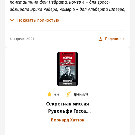
Константина фон Нейрата, номер 4 – для гросс-
адмирала Эриха Редера, номер 5 – для Альберта Шпеера,
номер 6 – для Вальтера Функа и номер 7 – для Рудольфа
Показать полностью
Гесса.
4 апреля 2021
Поделиться
4.4
Премиум
Секретная миссия
Рудольфа Гесса.
Закулисные игры
Бернард Хаттон
мировых держав.
1941-1945