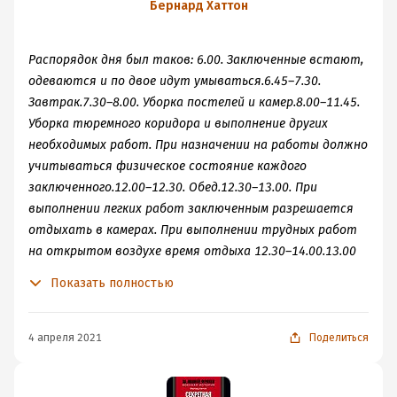
Закулисные игры
Бернард Хаттон
мировых держав.
1941-1945
Распорядок дня был таков: 6.00. Заключенные встают,
одеваются и по двое идут умываться.6.45–7.30.
Завтрак.7.30–8.00. Уборка постелей и камер.8.00–11.45.
Уборка тюремного коридора и выполнение других
необходимых работ. При назначении на работы должно
учитываться физическое состояние каждого
заключенного.12.00–12.30. Обед.12.30–13.00. При
выполнении легких работ заключенным разрешается
отдыхать в камерах. При выполнении трудных работ
на открытом воздухе время отдыха 12.30–14.00.13.00
или 14.00–16.45. Обычная работа.17.00. Ужин.22.00.
Показать полностью
Выключается свет. По понедельникам, средам и
пятницам с 13.00 до 14.00 заключенных будут брить и
стричь, по мере необходимости».
4 апреля 2021
Поделиться