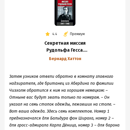
4.4
Премиум
Секретная миссия
Рудольфа Гесса.
Закулисные игры
Бернард Хаттон
мировых держав.
1941-1945
Затем узников отвели обратно в комнату главного
надзирателя, где британец из Абердина по фамилии
Чизхолм обратился к ним на хорошем немецком: –
Отныне вас будут звать только по номерам. – Он
указал на семь стопок одежды, лежавших на столе. –
Вот ваша одежда. Здесь семь комплектов. Номер 1
предназначался для Бальдура фон Шираха, номер 2 –
для гросс-адмирала Карла Дёница, номер 3 – для барона