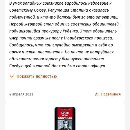
В умах западных союзников зародилось недоверие к
Советскому Союзу. Репутация Сталина оказалась
подмоченной, и кто-то должен был за это ответить.
Первой жертвой стал один из советских обвинителей,
подчинявшийся прокурору Руденко. Этот обвинитель
умер почти сразу же после Нюрнбергского процесса.
Сообщалось, что «он случайно выстрелил в себя во
время чистки пистолета». Но никто не потрудился
объяснить, зачем юристу был нужен пистолет.
Следующей жертвой должен был стать офицер
союзной армии, который сумел раздобыть и передать
Показать полностью
доктору Зейдлу копию советско-германского
секретного соглашения. Адвокат Гесса заявил на суде,
что этот человек ему незнаком, и не назвал его имени,
4 апреля 2021
Поделиться
но это вовсе не означало, что русские не узнают, кто
он. Через несколько месяцев после казни нацистских
преступников этот неизвестный человек в форме
офицера американской армии погиб в автомобильной
катастрофе, проезжая по улице Берлина неподалеку