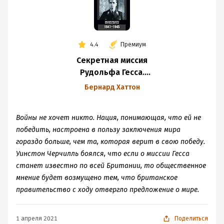
4.4
Премиум
Секретная миссия
Рудольфа Гесса.
Закулисные игры
Бернард Хаттон
мировых держав.
1941-1945
Войны не хочет никто. Нация, понимающая, что ей не
победить, настроена в пользу заключения мира
гораздо больше, чем та, которая верит в свою победу.
Уинстон Черчилль боялся, что если о миссии Гесса
станет известно по всей Британии, то общественное
мнение будет возмущено тем, что британское
правительство с ходу отвергло предложение о мире.
1 апреля 2021
Поделиться