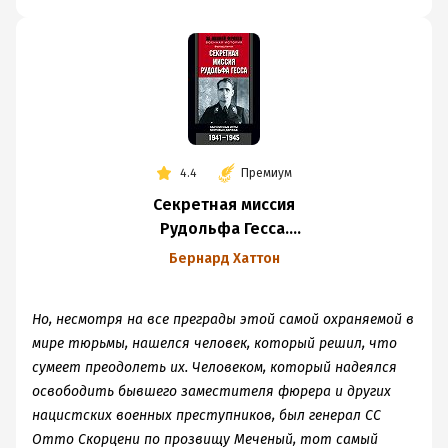
4.4
Премиум
Секретная миссия
Рудольфа Гесса.
Закулисные игры
Бернард Хаттон
мировых держав.
1941-1945
Но, несмотря на все преграды этой самой охраняемой в
мире тюрьмы, нашелся человек, который решил, что
сумеет преодолеть их. Человеком, который надеялся
освободить бывшего заместителя фюрера и других
нацистских военных преступников, был генерал СС
Отто Скорцени по прозвищу Меченый, тот самый