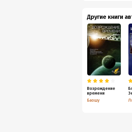
Другие книги а
Возрождение
Б
времени
З
К
Баошу
Л
к