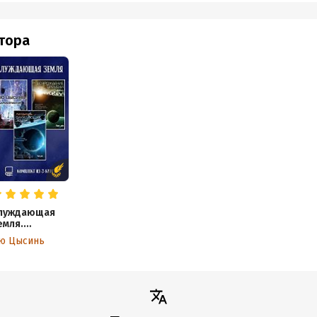
втора
луждающая
емля.
омплект из 3
ю Цысинь
ниг