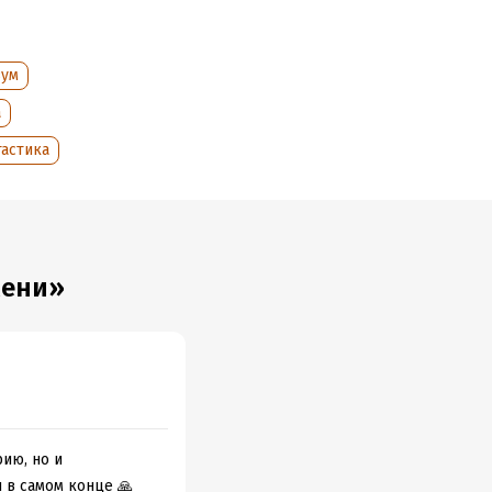
лкина. И все
зум
обрение
а
астика
ится частью
заключает в
мени»
ию, но и
 в самом конце 🙏