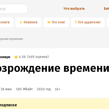
Что выбрать
Би
 книги
🔥
Новинки
❤️
Топ книг
🎙
Топ аудиокниг
ождение времени»
4.56
(
469 оценок
)
емиум
озрождение времен
 38 мин.
585 Мбайт
2020
год
16
+
подписке