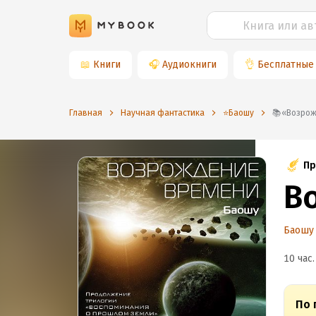
📖
Книги
🎧
Аудиокниги
👌
Бесплатные
Главная
Научная фантастика
⭐️Баошу
📚«Возр
Пр
В
Баошу
10 час.
По 