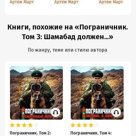
Артём Март
Артём Март
Артём Март
Книги, похожие на «Пограничник.
Том 3: Шамабад должен...»
По жанру, теме или стилю автора
Пограничник. Том 2:
Пограничник. Том 4:
По