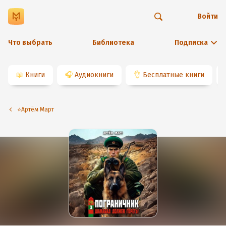
Войти
Что выбрать
Библиотека
Подписка
📖
Книги
🎧
Аудиокниги
👌
Бесплатные книги
⭐️Артём Март