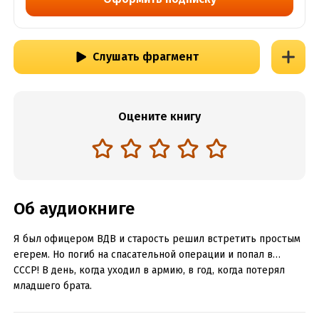
Слушать фрагмент
Оцените книгу
Об аудиокниге
Я был офицером ВДВ и старость решил встретить простым
егерем. Но погиб на спасательной операции и попал в…
СССР! В день, когда уходил в армию, в год, когда потерял
младшего брата.
На дворе октябрь 80-го. Советская армия воюет в Афгане.