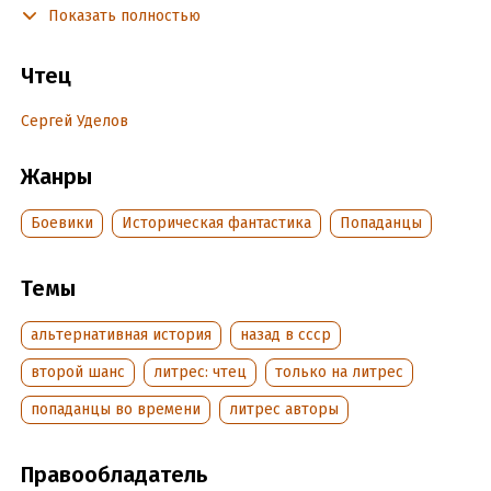
Показать полностью
Я снова молод и полон сил, а мой брат пока жив. И чтобы
спасти его, я должен стать пограничником на афганской
Чтец
границе.
Сергей Уделов
Подробная информация
Жанры
Дата написания:
11 января 2025
Год издания:
2025
Боевики
Историческая фантастика
Попаданцы
Дата поступления:
17 июля 2025
Темы
альтернативная история
назад в ссср
второй шанс
литрес: чтец
только на литрес
попаданцы во времени
литрес авторы
Правообладатель