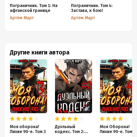
Пограничник. Том 1: На
Пограничник. Том 4:
По
афганской границе
Застава, к бою!
С
Артём Март
Артём Март
Ар
Другие книги автора
Моя оборона!
Дуэльный
Моя Оборона!
Лихие 90-е. Том 3
кодекс. Том 2:
Лихие 90-е. Том 4
Черная книга