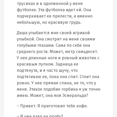
трусиках и в одолженной у меня
футболке. Эта футболка идет ей. Она
подчеркивает ее прелести, а именно
небольшую, но красивую грудь.
Даша улыбается мне своей игривой
улыбкой. Она смотрит на меня своими
голубыми глазами. Сама по себе она
среднего роста. Может, метр семьдесят.
У нее длинные ноги и ровный животик с
красивым пупком. Задница ее
подтянута, и я часто шучу, что
подтягиваю ее, пока она спит. Стоит она
ровно. У нее прямая спина, не то, что у
меня. Этакое подобие горбика я уж точно
имею. Может, она моя Эсмеральда?
– Привет. Я приготовил тебе кофе.
– И уже взял на пробу?