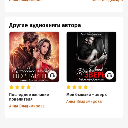
Другие аудиокниги автора
Последнее желание
Мой бывший – зверь
Ра
повелителя
Анна Владимирова
Ан
Анна Владимирова