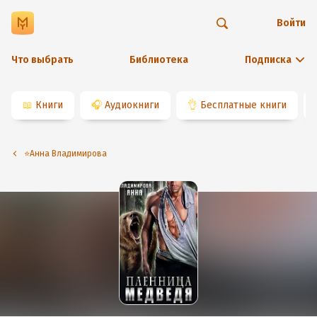
Войти
Что выбрать
Библиотека
Подписка
📖
Книги
🎧
Аудиокниги
👌
Бесплатные книги
⭐️Анна Владимирова