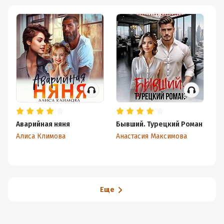
Аварийная няня
Бывший. Турецкий Роман
Бо
М
Алиса Климова
Анастасия Максимова
Ри
Еще