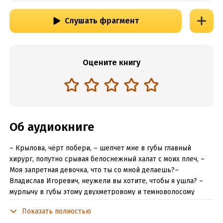
Слушать фрагмент
Оцените книгу
Об аудиокниге
– Крылова, чёрт побери, – шепчет мне в губы главный
хирург, попутно срывая белоснежный халат с моих плеч, –
Моя запретная девочка, что ты со мной делаешь?–
Владислав Игоревич, неужели вы хотите, чтобы я ушла? –
мурлычу в губы этому двухметровому и темноволосому
красавцу, стягивая с него хирургический костюм.– С чего ты
Показать полностью
взяла, что я тебя отпущу? – умелые руки доктора бесстыже