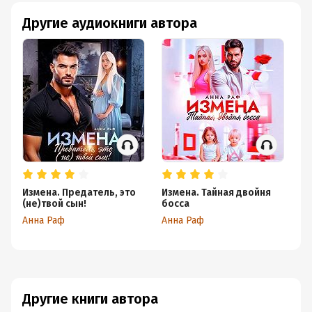
Другие аудиокниги автора
Измена. Предатель, это
Измена. Тайная двойня
Из
(не)твой сын!
босса
п
Анна Раф
Анна Раф
Ан
Другие книги автора