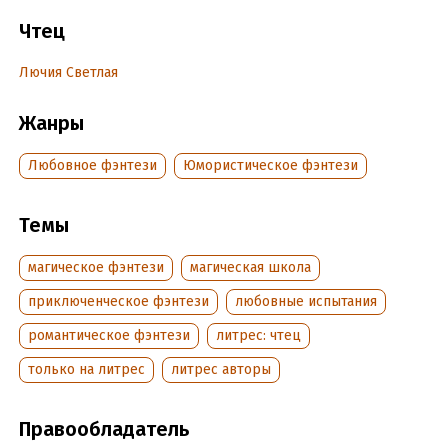
Чтец
Подробная информация
Лючия Светлая
Дата написания:
1 января 2022
Год издания:
2022
Жанры
Дата поступления:
25 марта 2022
Любовное фэнтези
Юмористическое фэнтези
Темы
магическое фэнтези
магическая школа
приключенческое фэнтези
любовные испытания
романтическое фэнтези
литрес: чтец
только на литрес
литрес авторы
Правообладатель