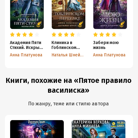
Академия Пяти
Клиника в
Забери мою
Т
Стихий. Искры
Гоблинском
жизнь
ж
огня
переулке
п
Анна Платунова
Наталья Шнейдер
Анна Платунова
А
б
Книги, похожие на «Пятое правило
василиска»
По жанру, теме или стилю автора