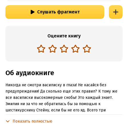
Слушать фрагмент
Оцените книгу
Об аудиокниге
Никогда не смотри василиску в глаза! Не касайся без
предупреждения! Да сколько еще этих правил? К тому же
все василиски высокомерные снобы! Это каждый знает.
Эмилия ни за что не обратилась бы за помощью к
шестикурснику Стейну, если бы не его яд. Всего три
капельки яда! Вот только… Никогда не проси помощи у
Показать полностью
василиска! Пожалеешь!