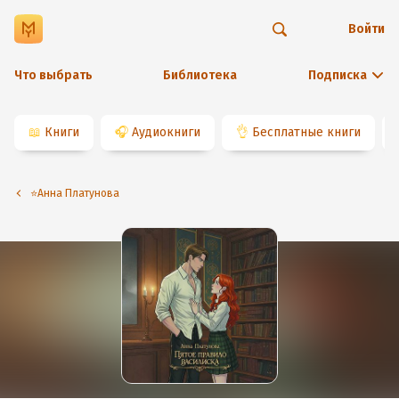
Войти
Что выбрать
Библиотека
Подписка
📖
Книги
🎧
Аудиокниги
👌
Бесплатные книги
⭐️Анна Платунова