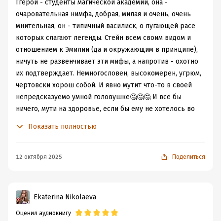
Ггерои - студенты магической академии, она -
очаровательная нимфа, добрая, милая и очень, очень
мнительная, он - типичный василиск, о пугающей расе
которых слагают легенды. Стейн всем своим видом и
отношением к Эмилии (да и окружающим в принципе),
ничуть не развенчивает эти мифы, а напротив - охотно
их подтверждает. Немногословен, высокомерен, угрюм,
чертовски хорош собой. И явно мутит что-то в своей
непредсказуемо умной головушке🤔🤔🤔 И всё бы
ничего, мути на здоровье, если бы ему не хотелось во
что бы то ни стало вовлечь в свои гениальные задумки
Показать полностью
милаху Милли, что как на грех обратилась к нему с
просьбой.
12 октября 2025
Поделиться
Просьба. Ха! Так это не работает, увы. Услуга за услугу,
баш на баш, если хотите🤷🤷🤷Ну а как иначе, ведь за
всё в жизни нужно платить и дай бог не разориться
Ekaterina Nikolaeva
при этом! Эмилия вроде как платежеспособна, но не
Оценил аудиокнигу
слишком ли высока плата? Так и на другой чаше весов