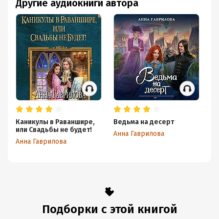
Другие аудиокниги автора
Каникулы в Раваншире,
Ведьма на десерт
Ак
или Свадьбы не будет!
О
Анна Гаврилова
Анна Гаврилова
Ан
Подборки с этой книгой