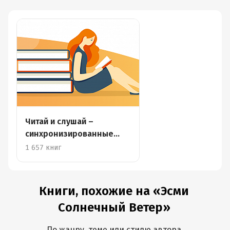
Читай и слушай –
синхронизированные
книги
1 657 книг
Книги, похожие на «Эсми
Солнечный Ветер»
По жанру, теме или стилю автора