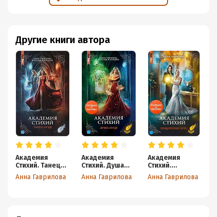
Другие книги автора
Академия
Академия
Академия
Б
Стихий. Танец
Стихий. Душа
Стихий.
к
Огня
Огня
Покорение
Х
Анна Гаврилова
Анна Гаврилова
Анна Гаврилова
А
Огня
с
ж