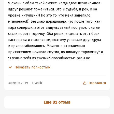
под лозунгом «надо»))) А потом уже будет «не
писала выше, какое-то нестандартное, причем
Я очень люблю такой сюжет, когда двое незнакомцев
уйдешь»)))
подобное поведение Эсми продолжается и на планете
вдруг решают пожениться. Это и судьба, и рок, и на
Но, если вы думаете, что вся книга только про их
не только с родственниками мужа, но и с прочими
уровне интуиции)) Но это то, что меня зацепило
отношения, то тоже ошибаетесь.. Все же герой птица
персонажами, вылившись в итоге не только в описание
мгновенно!)) Безумно порадовало, что после того, как
высокого полета.. Будет попытка убийства героини. Ее
общения с аристократами, но и в небольшое
пара совершила этот импульсивный поступок, они не
побег и выживание в «трущобах». Ну и конечно же
приключение, вызванное политическими дрязгами.
стали пороть горячку. Оба решили сделать этот брак
вычисление и захват диверсантов)) В общем и
Мне понравилось.
настоящим и счастливым, поэтому узнавали друг друга
приключенье тоже будет, так что читайте с
и приспосабливались. Момент с их взаимным
удовольствием))) Ну а я поставлю книгу на полку до
притяжением немного смутил, но никакую "привязку" и
следующего раза…
"я узнаю тебя из тысячи"-способностью расы не
испортили. Просто так совпало)))
Показать полностью
Интрига тоже понравилась. Хорошо разыграна партия,
приятно было следить за ней. И покушения, и слежка, и
заметание следов... Даже ловля "на живца" была.
30 июня 2019
LiveLib
Поделиться
Читается быстро и с интересом. Хотя немного и
надоедало, как носились с этим "император и его
приемник"... Впрочем, а почему бы и нет?) Я осталась
Еще 81 отзыв
довольна историей :)