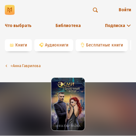
Войти
Что выбрать
Библиотека
Подписка
📖
Книги
🎧
Аудиокниги
👌
Бесплатные книги
⭐️Анна Гаврилова