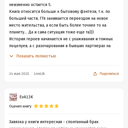
неизменно остается 5.
Книга относится больше к бытовому фэнтези, т.к. по
большей части, ГГя занимается переездом на новое
место жительства, а если быть более точнее то на
планету… Да и сама ситуация тоже еще та)))
История героев начинается не с ухаживания и томных
поцелуев, а с разочарования в бывших партнерах на
лестнице ЗАГСа , где они и увидели друг друга впервые.
Показать полностью
И тут же, авантюрно, решили расписаться сами … Да,
вот так два незнакомых человека стали супругами.. Но,
они не были столь уж беспечны как можно было
24 мая 2020
LiveLib
Поделиться
решить сначала..
Дальше читая книгу и понимая насколько рационально
мыслит героиня и как она ко всему подходит, можно
EvA13K
сразу сказать, что может толика беспечности и
Оценил книгу
бунтарства там и была, однако и оценить кто перед ней
она успела. Хотя бы по его одежде и по поведению она,
которая все время общается с людьми в силу своей
Завязка у книги интересная - спонтанный брак