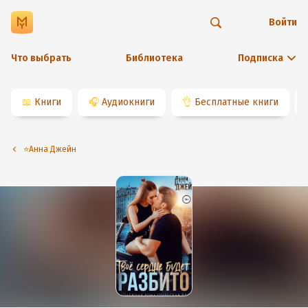
Войти
Что выбрать
Библиотека
Подписка
📖
Книги
🎧
Аудиокниги
👌
Бесплатные книги
⭐️Анна Джейн