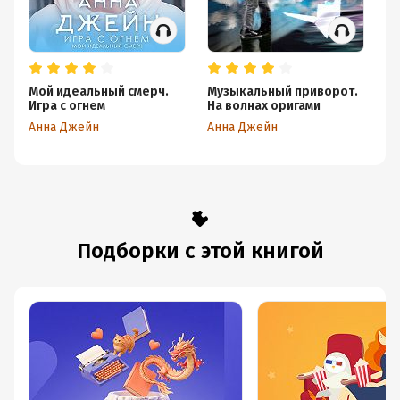
Мой идеальный смерч.
Музыкальный приворот.
М
Игра с огнем
На волнах оригами
По
Анна Джейн
Анна Джейн
Ан
Подборки с этой книгой