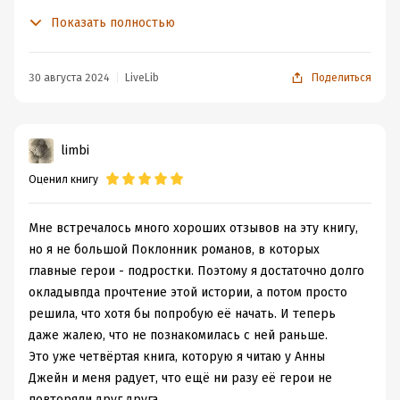
фанат книг о подростках, но эту читала с интересом.
Показать полностью
На первый взгляд Полина Туманова, главная героиня
произведения, кажется типичной героиней таких
любовных романов. Она хорошо учится, у неё ещё не
30 августа 2024
LiveLib
Поделиться
было отношений, она скромная и довольно
стеснительная. Но в биографии этой девочки кроется
настоящая драма. Она была ребёнком, когда её отца не
limbi
стало. Он был для неё настоящим героем, тем, кто
Оценил книгу
всегда поддержит и защитит. А после его смерти мама
Полины оказалась в сильнейшей депрессии. Да и
теперь, когда прошло много лет, жизнь Полины далека
Мне встречалось много хороших отзывов на эту книгу,
от идеальной, ведь её мама снова вышла замуж и
но я не большой Поклонник романов, в которых
Андрей совсем не похож на любящего и заботливого
главные герои - подростки. Поэтому я достаточно долго
отца. Наоборот, отчим девочки — холодный, порой
окладывпда прочтение этой истории, а потом просто
даже жестокий человек. Травля в новой школе
решила, что хотя бы попробую её начать. И теперь
добавила ещё больше стресса в жизнь Полины. Но
даже жалею, что не познакомилась с ней раньше.
удивительно, что, несмотря на все эти обстоятельства,
Это уже четвёртая книга, которую я читаю у Анны
Полина остаётся счастливой и умеет радоваться
Джейн и меня радует, что ещё ни разу её герои не
простым вещам, таким, как пролетающий в небе
повторяли друг друга.