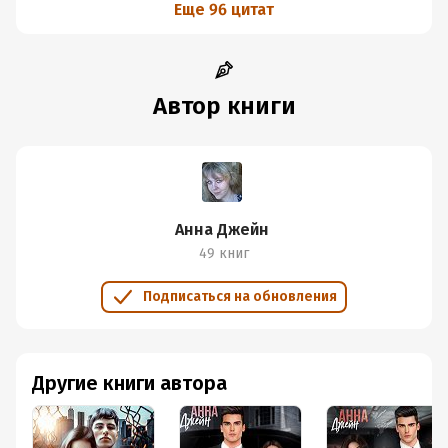
бывшим бандитом из 90-х, а ныне важной шишкой в
Еще 96 цитат
городе. Финал очень сумбурный и трагичный, но вся
правда я так понимаю будет вскрыта во второй книге.
Да, я не стану отрицать, что сюжет несколько
неправдоподобен, но читается легко, даже
Автор книги
переживаешь немножко за Полину и Диму. Я дочитаю
конечно же эту дилогию до конца)
Анна Джейн
49 книг
Подписаться на обновления
Другие книги автора