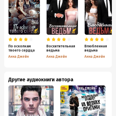
По осколкам
Восхитительная
Влюбленная
твоего сердца
ведьма
ведьма
Анна Джейн
Анна Джейн
Анна Джейн
Другие аудиокниги автора