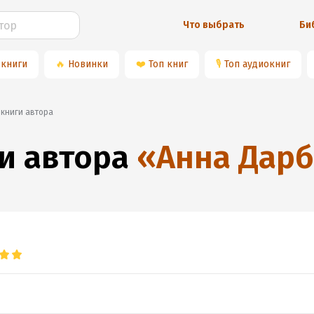
Что выбрать
Би
 книги
🔥
Новинки
❤️
Топ книг
🎙
Топ аудиокниг
 книги автора
и автора
«
Анна Дар