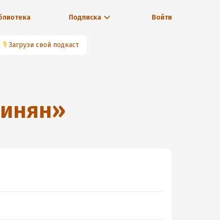
блиотека
Подписка
Войти
🎙
Загрузи свой подкаст
бинян
»