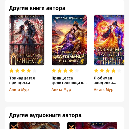
Другие книги автора
Тринадцатая
Принцесса-
Любимая
принцесса
целительница и
злодейка
ее генерал
третьего принца
Анита Мур
Анита Мур
Анита Мур
Другие аудиокниги автора