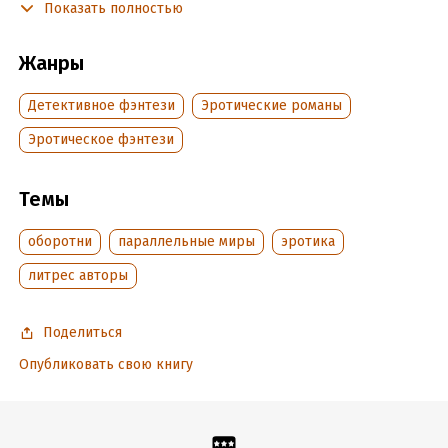
проследить за неверным мужем подруги, она точно
Показать полностью
отказалась бы от дурной затеи. А этот оборотень-наёмник,
конечно, горяч, но ей такие сложности ни к чему. И вовсе
Жанры
она не его пара! #очень откровенно #попаданка в
магический мир #оборотни, драконы, прочие волшебные
Детективное фэнтези
Эротические романы
расы #истинные пары #неизменный хэппи-энд
Эротическое фэнтези
Подробная информация
Темы
Дата написания:
19 марта 2021
Объем:
303516
оборотни
параллельные миры
эротика
Год издания:
2025
литрес авторы
Дата поступления:
23 августа 2022
Время на чтение:
5
ч.
Поделиться
Опубликовать свою книгу