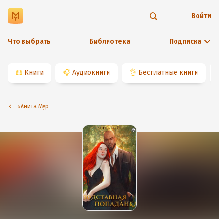
Войти
Что выбрать
Библиотека
Подписка
📖
Книги
🎧
Аудиокниги
👌
Бесплатные книги
⭐️Анита Мур