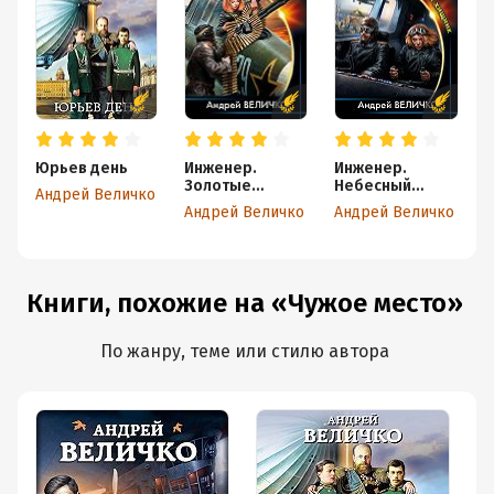
Юрьев день
Инженер.
Инженер.
Т
Золотые
Небесный
Андрей Величко
погоны
хищник
Андрей Величко
Андрей Величко
А
Книги, похожие на «Чужое место»
По жанру, теме или стилю автора