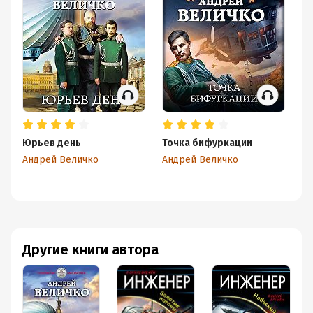
Юрьев день
Точка бифуркации
И
п
Андрей Величко
Андрей Величко
Ан
Другие книги автора