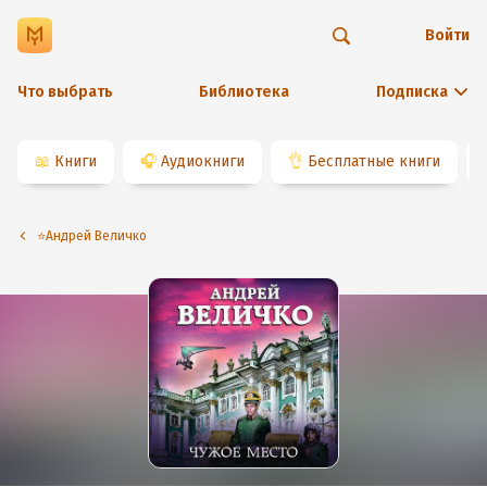
Войти
Что выбрать
Библиотека
Подписка
📖
Книги
🎧
Аудиокниги
👌
Бесплатные книги
⭐️Андрей Величко