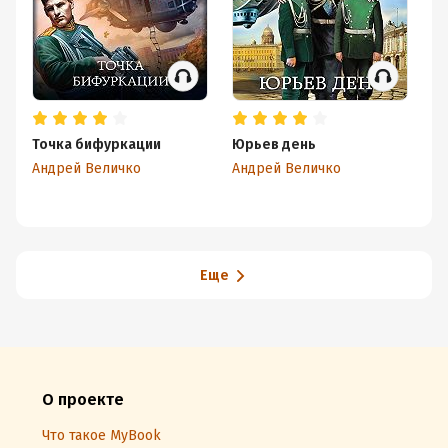
Точка бифуркации
Юрьев день
Пу
Андрей Величко
Андрей Величко
Ив
Еще
О проекте
Что такое MyBook