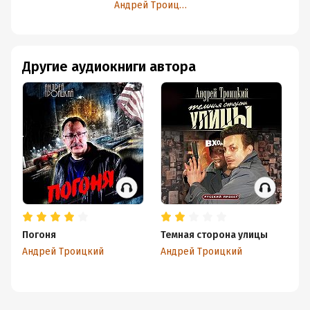
Андрей Троицкий
Другие аудиокниги автора
Погоня
Темная сторона улицы
По
ру
Андрей Троицкий
Андрей Троицкий
Ан