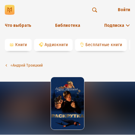
Войти
Что выбрать
Библиотека
Подписка
📖
Книги
🎧
Аудиокниги
👌
Бесплатные книги
⭐️Андрей Троицкий