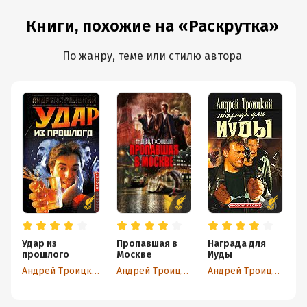
Книги, похожие на «Раскрутка»
По жанру, теме или стилю автора
Удар из
Пропавшая в
Награда для
К
прошлого
Москве
Иуды
Андрей Троицкий
Андрей Троицкий
Андрей Троицкий