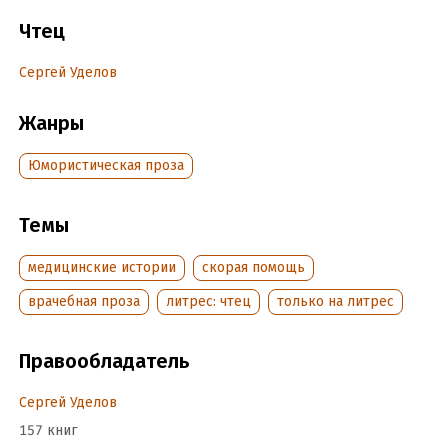
Чтец
Подробная информация
Сергей Уделов
Дата написания:
1 января 2011
Год издания:
2021
Жанры
Дата поступления:
31 мая 2023
ISBN (EAN):
9785535576251
Юмористическая проза
Темы
медицинские истории
скорая помощь
врачебная проза
литрес: чтец
только на литрес
Правообладатель
Сергей Уделов
157 книг