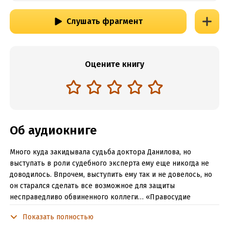
Слушать фрагмент
Оцените книгу
Об аудиокниге
Много куда закидывала судьба доктора Данилова, но
выступать в роли судебного эксперта ему еще никогда не
доводилось. Впрочем, выступить ему так и не довелось, но
он старался сделать все возможное для защиты
несправедливо обвиненного коллеги… «Правосудие
торжествует даже в тех случаях, когда у него нет для этого
Показать полностью
оснований», говорил Конфуций.