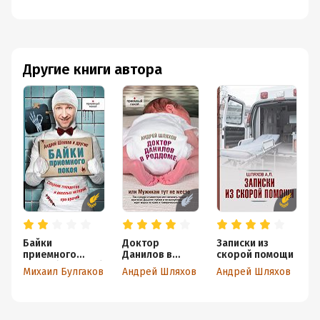
Другие книги автора
Байки
Доктор
Записки из
приемного
Данилов в
скорой помощи
Д
покоя (сборник)
роддоме, или
д
Михаил Булгаков
Андрей Шляхов
Андрей Шляхов
А
Мужикам тут не
место
и
с