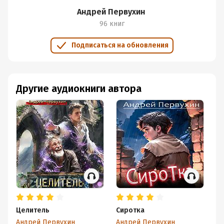
Андрей Первухин
96 книг
Подписаться на обновления
Другие аудиокниги автора
Целитель
Сиротка
Це
Андрей Первухин
Андрей Первухин
Ан