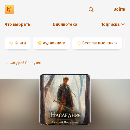
Войти
Что выбрать
Библиотека
Подписка
📖
Книги
🎧
Аудиокниги
👌
Бесплатные книги
⭐️Андрей Первухин