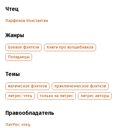
Чтец
Дата написания:
1 января 2025
Год издания:
2025
Парфенов Константин
Дата поступления:
10 января 2025
Жанры
Боевое фэнтези
Книги про волшебников
Попаданцы
Темы
магическое фэнтези
приключенческое фэнтези
литрес: чтец
только на литрес
литрес авторы
Правообладатель
ЛитРес: чтец