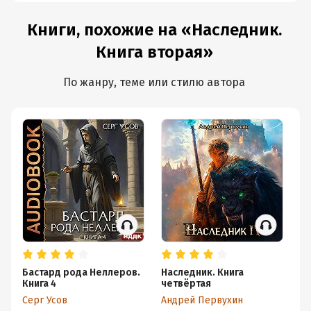
Книги, похожие на «Наследник.
Книга вторая»
По жанру, теме или стилю автора
Бастард рода Неллеров.
Наследник. Книга
На
Книга 4
четвёртая
Ан
Серг Усов
Андрей Первухин