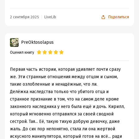
ее жизни не участвуя. Так что новость о смерти
родителя и экстренные сборы на оглашение завещания
2 сентября 2025
LiveLib
Поделиться
- как гром среди ясного неба.
И приглашают ее для этого в официальную семью
покойного отца. Как думаете, рады внезапной
PreOktosolapus
наследнице жена и сын (Кирилл)? Вопрос
Оценил книгу
риторический, ага
– Говорят, моя мама была смешливой и
Первая часть истории, которая удивляет почти сразу
очень красивой. Знаете, такой теплой, не
же. Эти странные отношения между отцом и сыном,
аристократичной, располагающей к себе
красотой. Возможно, он искал именно это,
такие озлобленные и ненадёжные, что ли.
не находя… в других местах, – прямо
Делёжка наследства только что убитого отца и
встретила ледяной взгляд “Снежной
странное признание в том, что на самом деле кроме
королевы” напротив.
законного наследника у него была ещё и дочь. Кирилл,
который мгновенно отправился за своей сводной
Враждебность "сводной" семьи, собственные
сестрой. Тая... Её, такую тихую добрую девочку, даже
переживания, условия завещания с сумасшедшим
жаль. До сих пор непонятно, стала ли она жертвой
состоянием, а еще - допросы следователя,
искусного манипулятора, который готов на всё... ради