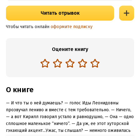
Читать отрывок
Чтобы читать онлайн
оформите подписку
Оцените книгу
О книге
— И что ты о ней думаешь? — голос Иды Леонидовны
прозвучал лениво и вместе с тем требовательно. — Ничего,
— а вот Кирилл говорил устало и равнодушно, — Она — одно
сплошное маленькое “ничего”. — Да уж, ее этот хуторской
гэкающий акцент...Ужас, ты слышал? — немного оживилась
женщина, подпустив яд в голос. Повисла короткая пауза,