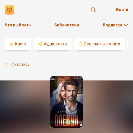
Войти
Что выбрать
Библиотека
Подписка
📖
Книги
🎧
Аудиокниги
👌
Бесплатные книги
⭐️Ана Сакру