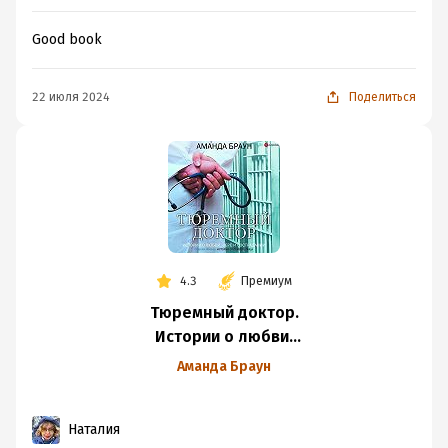
Good book
22 июля 2024
Поделиться
4.3
Премиум
Тюремный доктор.
Истории о любви,
вере и сострадании
Аманда Браун
Наталия