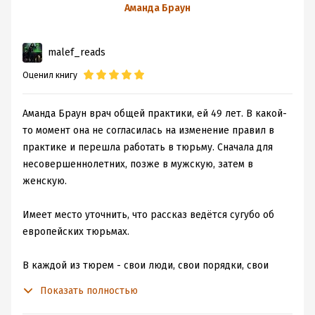
А еще хочется подчеркнуть одну важную мысль,
вере и сострадании
Аманда Браун
которая в книге прямо не прописана, но, как мне
кажется, довольно очевидна: поменять что-то в своей
malef_reads
жизни можно в любом возрасте.
Оценил книгу
Аманда Браун врач общей практики, ей 49 лет. В какой-
то момент она не согласилась на изменение правил в
практике и перешла работать в тюрьму. Сначала для
несовершеннолетних, позже в мужскую, затем в
женскую.
Имеет место уточнить, что рассказ ведётся сугубо об
европейских тюрьмах.
В каждой из тюрем - свои люди, свои порядки, свои
истории. Нельзя сказать, что где-то легче, где-то
Показать полностью
тяжелее. Это работа. Работа, которую кому-то нужно