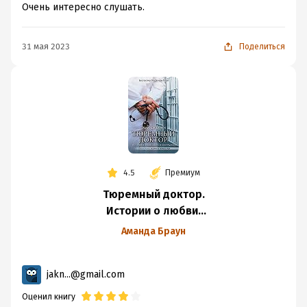
Очень интересно слушать.
31 мая 2023
Поделиться
4.5
Премиум
Тюремный доктор.
Истории о любви,
вере и сострадании
Аманда Браун
jakn...@gmail.com
Оценил книгу