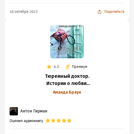
18 октября 2023
Поделиться
4.3
Премиум
Тюремный доктор.
Истории о любви,
вере и сострадании
Аманда Браун
Антон Гирман
Оценил аудиокнигу