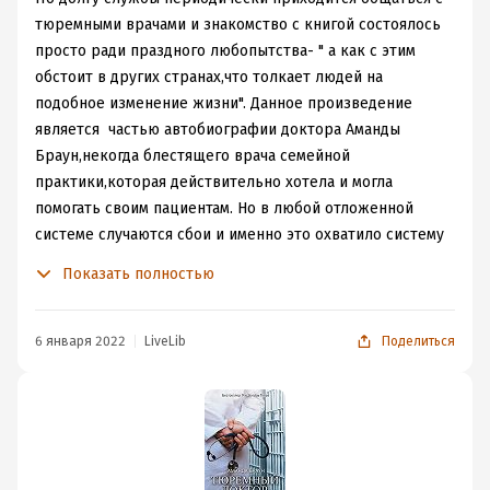
В первую очередь это биография, затем уже
тюремными врачами и знакомство с книгой состоялось
медицинский нон-фикшн про тюрьму.
просто ради праздного любопытства- " а как с этим
обстоит в других странах,что толкает людей на
Как относитесь к биографиям?
подобное изменение жизни". Данное произведение
Читаете эмоциональные книги? Положительные
является частью автобиографии доктора Аманды
эмоции предпочитаете или "тяжёлые" (в книгах)?
Браун,некогда блестящего врача семейной
практики,которая действительно хотела и могла
помогать своим пациентам. Но в любой отложенной
системе случаются сбои и именно это охватило систему
здравоохранения в апреле 2004. Больно ли
Показать полностью
расставаться с людьми,о которых знаешь все,к
которым ты привык и фактически стал кусочком их
семьи? Это безумно сложно,поверьте. После чего
6 января 2022
LiveLib
Поделиться
судьба занесла доктора в тюрьму для
несовершеннолетних. То ещё местечко и контенгент,
но Аманда справилась и даже вынесла оттуда
несколько важных уроков. Многие дети являются
сиротами или жертвами насилия,кто-то подсел на