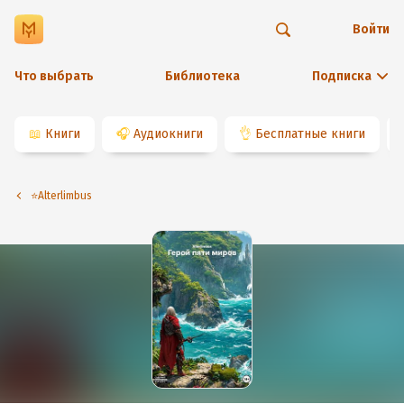
Войти
Что выбрать
Библиотека
Подписка
📖
Книги
🎧
Аудиокниги
👌
Бесплатные книги
⭐️Alterlimbus