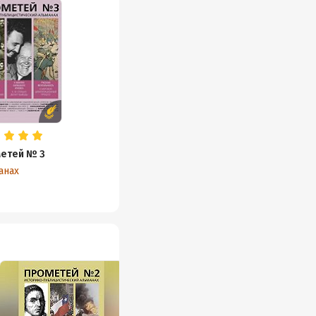
етей № 3
анах