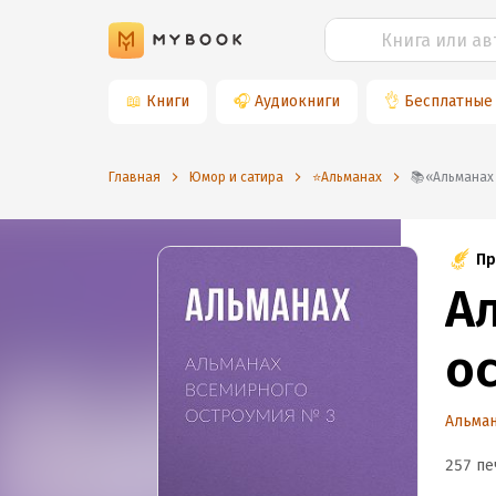
📖
Книги
🎧
Аудиокниги
👌
Бесплатные
Главная
Юмор и сатира
⭐️Альманах
📚«Альман
Пр
А
о
Альма
257 пе