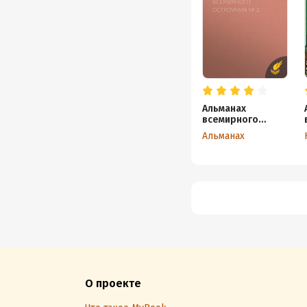
Альманах
всемирного
остроумия № 2
Альманах
О проекте