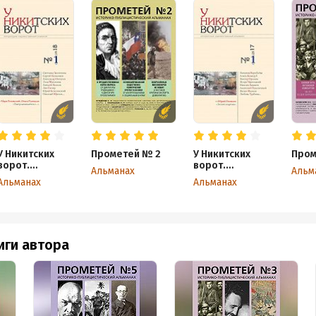
У Никитских
Прометей № 2
У Никитских
Пром
ворот.
ворот.
Альманах
Альм
Литературно-
Литературно-
Альманах
Альманах
художественны
художественны
й альманах
й альманах
№1(3) 2018 г.
№2(2) 2017 г.
иги автора