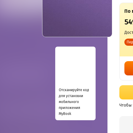
По 
54
Дост
Пер
Отсканируйте код
для установки
мобильного
Чтобы 
приложения
MyBook