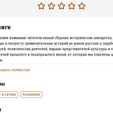
ниге
гаем вниманию читателя новый сборник исторических анекдотов,
ых и попросту примечательных историй из жизни русских и зару
рей, политических деятелей, видных представителей культуры и 
елей прошлого и позапрошлого веков, от которых мы отделены 
и.
казать полностью
обная информация
ры
аписания:
1 января 1897
ISBN (EAN):
9785856891422
:
462627
Время на чтение:
7
ч.
 и сатира
Альманахи
дания:
2020
оступления:
27 марта 2024
ы