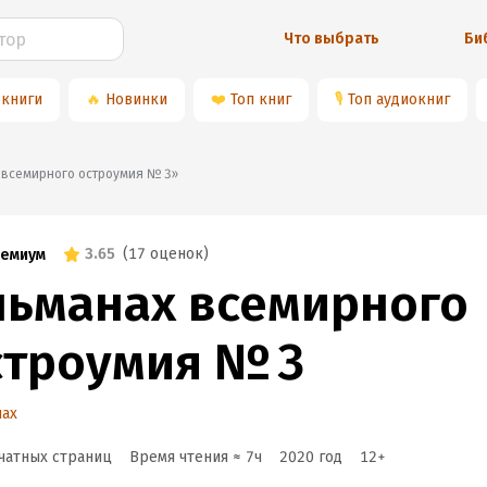
Что выбрать
Би
 книги
🔥
Новинки
❤️
Топ книг
🎙
Топ аудиокниг
ах всемирного остроумия № 3»
3.65
(
17 оценок
)
емиум
льманах всемирного
строумия № 3
нах
чатных страниц
Время чтения ≈
7
ч
2020
год
12
+