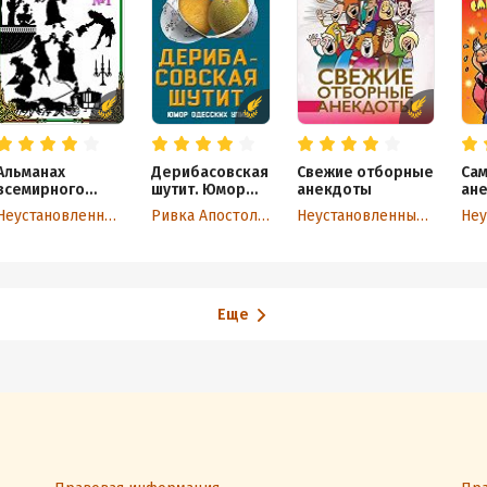
Альманах
Дерибасовская
Свежие отборные
Са
всемирного
шутит. Юмор
анекдоты
ан
остроумия №1
одесских улиц
См
Неустановленный автор
Ривка Апостол-Рабинович
Неустановленный автор
сле
Еще