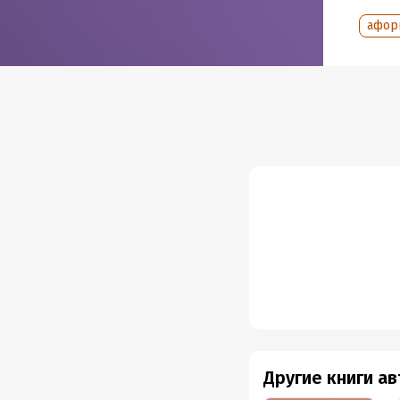
афор
Другие книги а