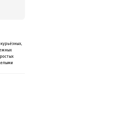
 курьёзных,
бежных
простых
целыми