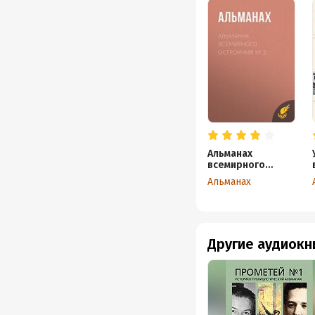
Альманах
всемирного
остроумия № 2
Альманах
Другие аудиокн