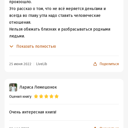
произошло.
Это рассказ о том, что не всё меряется деньгами и
всегда во главу угла надо ставить человеческие
отношения.
Нельзя обижать близких и разбрасываться родными
людьми.
Безусловно, все хотят жить хорошо, только вот за всё
Показать полностью
надо платить.
Павел расплатился жизнью.
Вот только совсем его не жалко. Жалко его родных.
25 июня 2022
LiveLib
Поделиться
Лариса Лемешонок
Оценил книгу
Очень интересная книга!