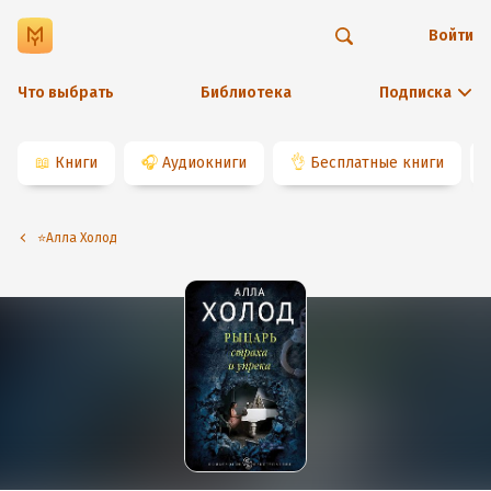
Войти
Что выбрать
Библиотека
Подписка
📖
Книги
🎧
Аудиокниги
👌
Бесплатные книги
⭐️Алла Холод