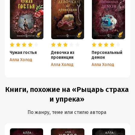
Чужая гостья
Девочка из
Персональный
провинции
демон
Алла Холод
Алла Холод
Алла Холод
А
Книги, похожие на «Рыцарь страха
и упрека»
По жанру, теме или стилю автора