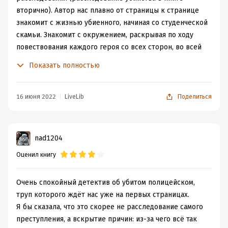
вторично). Автор нас плавно от страницы к странице
знакомит с жизнью убиенного, начиная со студенческой
скамьи. Знакомит с окружением, раскрывая по ходу
повествования каждого героя со всех сторон, во всей
красе. Книгу не скучно читать, нет! Тут, действительно,
Показать полностью
много психологии, рассмотрена под микроскопом
обычная жизнь обычных людей -ни слова не
придумано, все "списано с жизни". Мне лично очень
16 июня 2022
LiveLib
Поделиться
знакома и близка оказалась жена убитого сотрудника
правоохранительных органов, как будто с меня писали
(и не просто с меня писали, а просто описали детально
nad1204
мою "замечательную" жизнь). К слову, место работы
Оценил книгу
жертвы - всю систему правоохранительных органов -
автор тоже детально "разбирает по косточкам". Хотя,
по сути, каждое слово в точку. но "Америку не
Очень спокойный детектив об убитом полицейском,
открыла" - каждый это знает.
труп которого ждёт нас уже на первых страницах.
В итоге, злодей найден. Только вот кто настоящий
Я бы сказала, что это скорее не расследование самого
злодей - жертва или "палач"???????
преступления, а вскрытие причин: из-за чего всё так