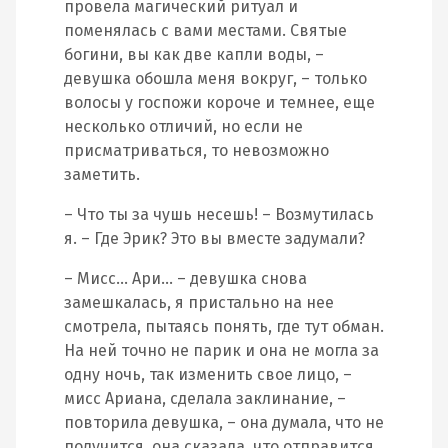
провела магический ритуал и
поменялась с вами местами. Святые
богини, вы как две капли воды, –
девушка обошла меня вокруг, – только
волосы у госпожи короче и темнее, еще
несколько отличий, но если не
присматриваться, то невозможно
заметить.
– Что ты за чушь несешь! – Возмутилась
я. – Где Эрик? Это вы вместе задумали?
– Мисс… Ари… – девушка снова
замешкалась, я пристально на нее
смотрела, пытаясь понять, где тут обман.
На ней точно не парик и она не могла за
одну ночь, так изменить свое лицо, –
мисс Ариана, сделала заклинание, –
повторила девушка, – она думала, что не
получится, она сказала, что отправится