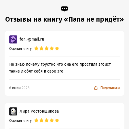
Объем:
396740
Год издания:
2025
Дата поступления:
6 октября 2025
Отзывы на книгу «Папа не придёт»
Время на чтение:
6
ч.
for...@mail.ru
Оценил книгу
Не знаю почему грустно что она его простила эгоист
такие любят себя и свое эго
6 июля 2023
Поделиться
Лира Ростовщикова
Оценил книгу