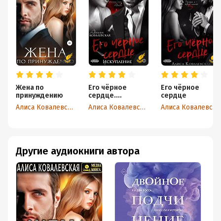
Жена по
Его чёрное
Его чёрное
принуждению
сердце.
сердце
Искупление
Алиса Ковалевская
Алиса Ковалевская
Алиса Ковалевская
Другие аудиокниги автора