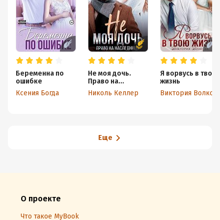
Беременна по
Не моя дочь.
Я ворвусь в твою
ошибке
Право на
жизнь
наследницу
Ксения Богда
Николь Келлер
Виктория Волкова
Еще
О проекте
Что такое MyBook