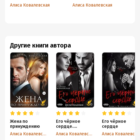
Алиса Ковалевская
Алиса Ковалевская
Ал
Другие книги автора
Жена по
Его чёрное
Его чёрное
принуждению
сердце.
сердце
Искупление
Алиса Ковалевская
Алиса Ковалевская
Алиса Ковалевская