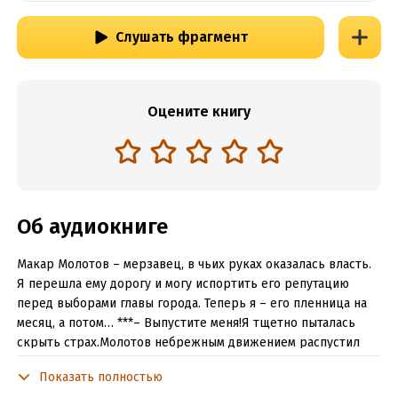
Слушать фрагмент
Оцените книгу
Об аудиокниге
Макар Молотов – мерзавец, в чьих руках оказалась власть.
Я перешла ему дорогу и могу испортить его репутацию
перед выборами главы города. Теперь я – его пленница на
месяц, а потом… ***– Выпустите меня!Я тщетно пыталась
скрыть страх.Молотов небрежным движением распустил
галстук и, вытянув, бросил поверх пиджака. В каждом его
Показать полностью
движении сквозила угроза.– До выборов месяц, Кира, и ты