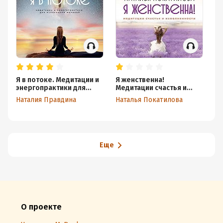
Я в потоке. Медитации и
Я женственна!
Ме
энергопрактики для
Медитации счастья и
пр
исполнения желаний
наполненности
ва
Наталия Правдина
Наталья Покатилова
Кл
О
Еще
О проекте