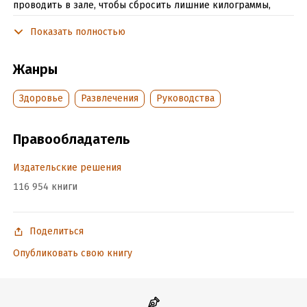
проводить в зале, чтобы сбросить лишние килограммы,
не так ли? А вот и не так. Мы обратились к экспертам
Показать полностью
с вопросом, как похудеть, не потея на беговой дорожке.
Соблюдайте эти 14 принципов, чтобы сбросить лишний вес.
Жанры
Подробная информация
Здоровье
Развлечения
Руководства
Объем:
6704
Год издания:
2024
Правообладатель
Дата поступления:
14 декабря 2017
Издательские решения
ISBN (EAN):
9785449006790
Время на чтение:
1
ч.
116 954 книги
Поделиться
Опубликовать свою книгу