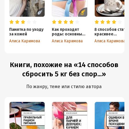
Памятка по уходу
Как проходят
8 способов стать
за кожей
роды: основные
красивее
этапы
с помощью чая
Алиса Каримова
Алиса Каримова
Алиса Каримова
и рекомендации
для будущих мам
Книги, похожие на «14 способов
сбросить 5 кг без спор...»
По жанру, теме или стилю автора