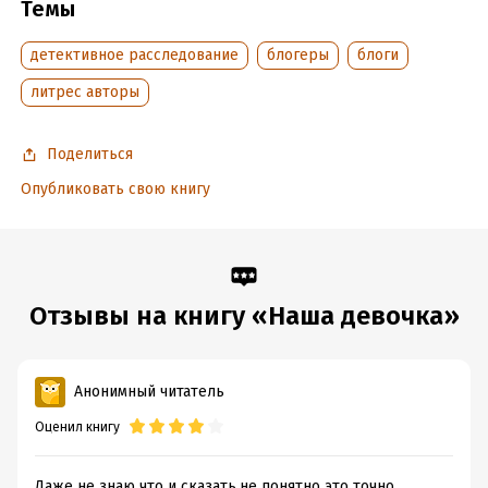
Темы
Дата написания:
6 декабря 2025
детективное расследование
блогеры
блоги
Объем:
14405
Год издания:
2025
литрес авторы
Дата поступления:
9 декабря 2025
Время на чтение:
1
ч.
Поделиться
Опубликовать свою книгу
Отзывы на книгу «Наша девочка»
Анонимный читатель
Оценил книгу
Даже не знаю что и сказать,не понятно это точно..