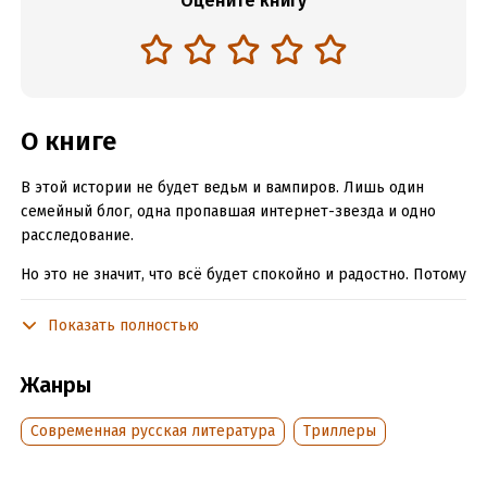
Оцените книгу
О книге
В этой истории не будет ведьм и вампиров. Лишь один
семейный блог, одна пропавшая интернет-звезда и одно
расследование.
Но это не значит, что всё будет спокойно и радостно. Потому
что самые жуткие чудовища — они всегда рядом. Они ходят с
нами по одним улицам и сидят на одних сайтах.
Показать полностью
И если вы готовы по-новому взглянуть на милые картинки в
Жанры
интернете — вас ждёт мой рассказ.
Современная русская литература
Триллеры
Читать отрывок
Подробная информация