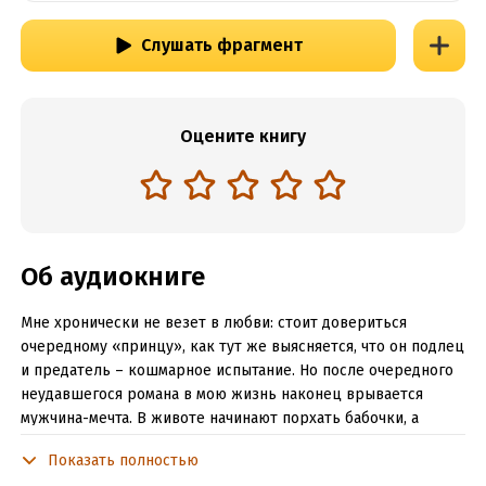
Слушать фрагмент
Оцените книгу
Об аудиокниге
Мне хронически не везет в любви: стоит довериться
очередному «принцу», как тут же выясняется, что он подлец
и предатель – кошмарное испытание. Но после очередного
неудавшегося романа в мою жизнь наконец врывается
мужчина-мечта. В животе начинают порхать бабочки, а
сердце замирает – уж это точно любовь! Или… все те же
Показать полностью
грабли?