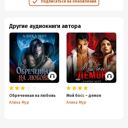
Подписаться на обновления
Другие аудиокниги автора
Обреченная на любовь
Мой босс – демон
Д
Алика Мур
Алика Мур
Ал