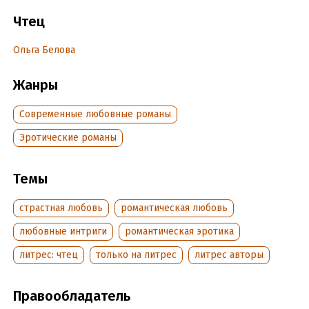
Содержит нецензурную брань.
Чтец
Ольга Белова
Подробная информация
Дата написания:
9 декабря 2018
Жанры
Год издания:
2020
Дата поступления:
2 июня 2020
Современные любовные романы
Эротические романы
Темы
страстная любовь
романтическая любовь
любовные интриги
романтическая эротика
литрес: чтец
только на литрес
литрес авторы
Правообладатель