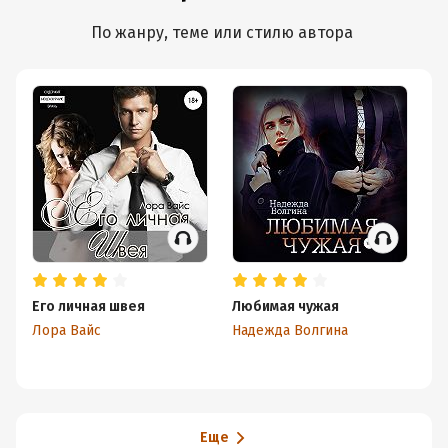
По жанру, теме или стилю автора
Его личная швея
Любимая чужая
Вз
Лора Вайс
Надежда Волгина
Ел
Еще