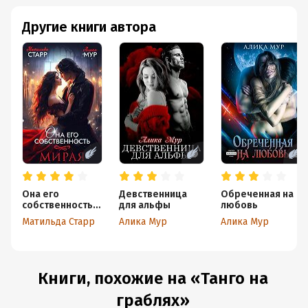
Другие книги автора
Она его
Девственница
Обреченная на
собственность.
для альфы
любовь
Мирая
Матильда Старр
Алика Мур
Алика Мур
Книги, похожие на «Танго на
граблях»