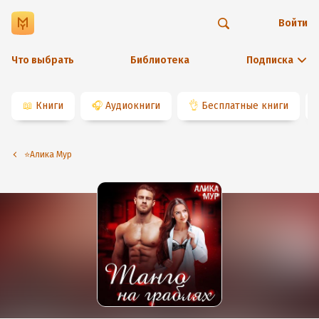
Войти
Что выбрать
Библиотека
Подписка
📖
Книги
🎧
Аудиокниги
👌
Бесплатные книги
⭐️Алика Мур