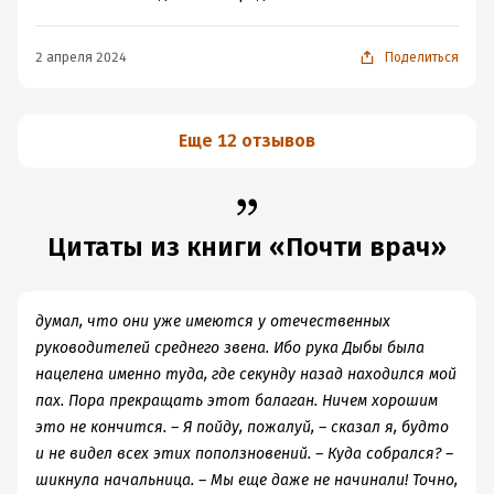
благоухающие кабинеты. Но разве не в этом кроется
главная ловушка — когда врач начинает делить людей
2 апреля 2024
Поделиться
на «достойных» и «прочих»?
* Отчёты наверх. Бюрократия, доносы, необходимость
оглядываться на начальство — всё это выхолащивает
Еще 12 отзывов
саму суть врачебной миссии.
* Подставы от силовиков. Герой всё яснее понимает: он
— пешка в чужой игре. И чем выше поднимаешься, тем
больнее падать.
Цитаты из книги «Почти врач»
> «Генерал отдаст приказ, а расстреляют рядового» —
эта народная мудрость как нельзя лучше описывает
положение Андрея.
думал, что они уже имеются у отечественных
Личная жизнь: хаос вместо опоры
руководителей среднего звена. Ибо рука Дыбы была
Романтические перипетии лишь подчёркивают
нацелена именно туда, где секунду назад находился мой
внутренний разлад героя:
пах. Пора прекращать этот балаган. Ничем хорошим
* Его колебания между Леной и Лизой выглядят не как
это не кончится. – Я пойду, пожалуй, – сказал я, будто
поиск любви, а как попытка совместить приятное с
и не видел всех этих поползновений. – Куда собрался? –
полезным.
шикнула начальница. – Мы еще даже не начинали! Точно,