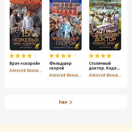
Врач «скорой»
Фельдшер
Столичный
1
скорой
доктор. Кодекс
А
Алексей Вязовский
врача
Алексей Вязовский
Алексей Вязовский
Еще