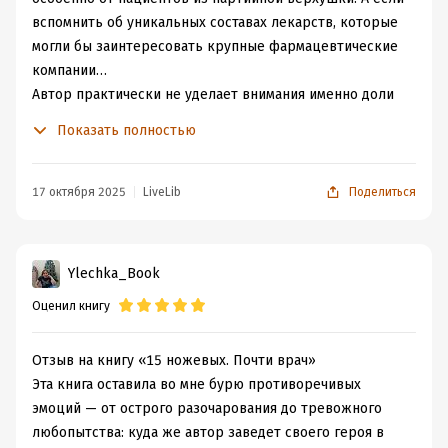
вспомнить об уникальных составах лекарств, которые
могли бы заинтересовать крупные фармацевтические
компании…
Автор практически не уделает внимания именно доли
главного героя в научной части исследования.
Показать полностью
Получается, он ведёт себя практически как
зажравшийся ученый, которому достаточно выдать
идею, а всю черновую работу за него делают другие.
17 октября 2025
LiveLib
Поделиться
Ему остаётся только смотреть результаты и делать
пометки в тех местах, где он считает, что направление
выбрано ошибочно.
Ylechka_Book
P.S. В этой части персонаж просто живёт в своё
Оценил книгу
удовольствие: ездит на курорты, соблазняет
молоденьких и пытается разобраться в личной жизни.
Отзыв на книгу «15 ножевых. Почти врач»
Эта книга оставила во мне бурю противоречивых
эмоций — от острого разочарования до тревожного
любопытства: куда же автор заведет своего героя в