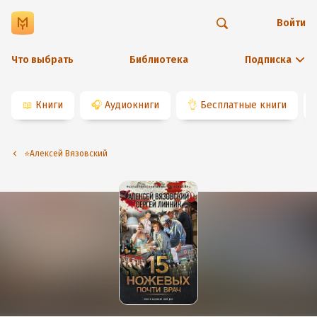
Войти
Что выбрать
Библиотека
Подписка
📖
Книги
🎧
Аудиокниги
👌
Бесплатные книги
⭐️Алексей Вязовский