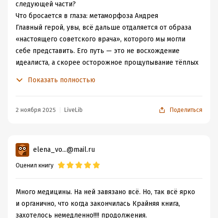
следующей части?
Что бросается в глаза: метаморфоза Андрея
Главный герой, увы, всё дальше отдаляется от образа
«настоящего советского врача», которого мы могли
себе представить. Его путь — это не восхождение
идеалиста, а скорее осторожное прощупывание тёплых
местечек:
Показать полностью
Он явно хочет «всего и сразу»: комфорт, статус, связи.
Полученная должность на скорой, обслуживающей
элиту, выглядит не как профессиональное достижение,
2 ноября 2025
LiveLib
Поделиться
а как выгодная позиция в социальной иерархии.
* Его мотивация всё меньше связана с любовью к
профессии — и это больно. Ведь мы ждали от
elena_vo...@mail.ru
попаданца не приспособленчества, а попытки изменить
Оценил книгу
систему изнутри.
Моральный тупик: цена компромиссов
Автор безжалостно показывает, чем приходится
Много медицины. На ней завязано всё. Но, так всё ярко
платить за «тёплое место»:
и органично, что когда закончилась Крайняя книга,
* Иные пациенты. Да, здесь не грязные подворотни, а
захотелось немедленно!!!! продолжения.