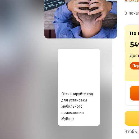
Алекс
3 печа
По 
54
Дост
Пер
Отсканируйте код
для установки
мобильного
приложения
MyBook
Чтобы 