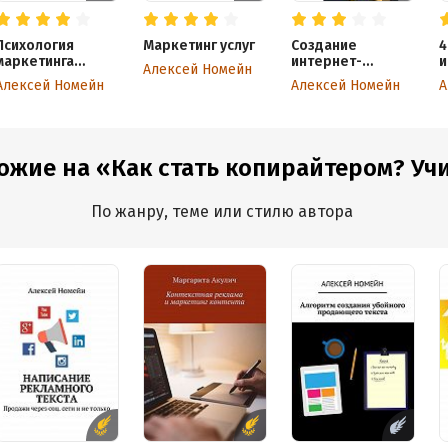
Психология
Маркетинг услуг
Создание
4
маркетинга
интернет-
и
Алексей Номейн
и продаж
магазина
т
Алексей Номейн
Алексей Номейн
А
ожие на «Как стать копирайтером? Учим
По жанру, теме или стилю автора