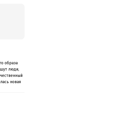
го образа
ишут люди,
ачественный
лась новая