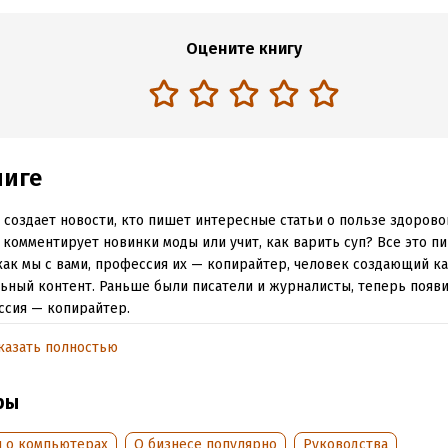
Оцените книгу
ниге
 создает новости, кто пишет интересные статьи о пользе здорово
 комментирует новинки моды или учит, как варить суп? Все это п
как мы с вами, профессия их — копирайтер, человек создающий к
ьный контент. Раньше были писатели и журналисты, теперь появи
сия — копирайтер.
казать полностью
обная информация
ры
:
5615
ISBN (EAN):
9785449002495
дания:
2017
Время на чтение:
1
ч.
и о компьютерах
О бизнесе популярно
Руководства