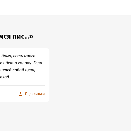
ся пис...»
 дома, есть много
е идет в голову. Если
еред собой цели,
оход.
Поделиться