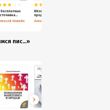
 бесплатных
ВКонтакте:
сточника
продвижение
рафика
группы
лексей Номейн
Алексей Номейн
ся пис...»