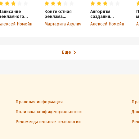
Написание
Контекстная
Алгоритм
П
рекламного
реклама
создания
м
текста. Продажи
и маркетинг
убойного
и
Алексей Номейн
Маргарита Акулич
Алексей Номейн
А
через соц. сети
контента
продающего
и не только
текста
Еще
Правовая информация
Пра
Политика конфиденциальности
Док
Рекомендательные технологии
Рек