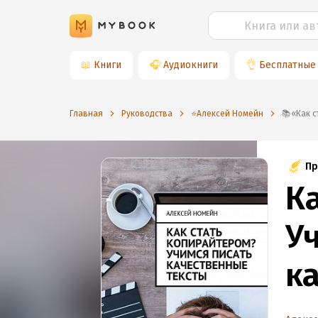
📖
Книги
🎧
Аудиокниги
👌
Бесплатные
Главная
Руководства
⭐️Алексей Номейн
📚«Ка
Пр
К
У
к