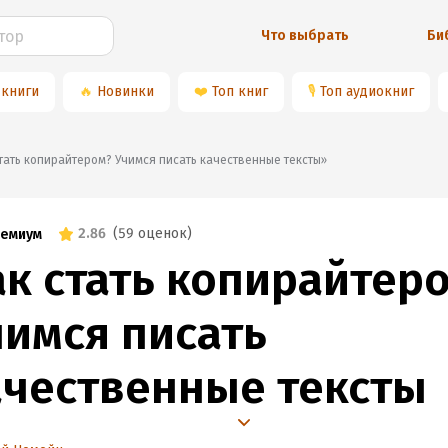
Что выбрать
Би
 книги
🔥
Новинки
❤️
Топ книг
🎙
Топ аудиокниг
к стать копирайтером? Учимся писать качественные тексты»
2.86
(
59 оценок
)
емиум
ак стать копирайтер
чимся писать
ачественные тексты