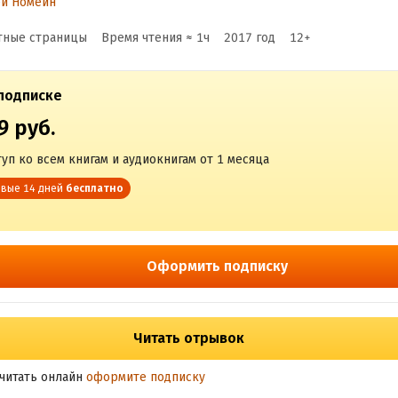
ей Номейн
тные страницы
Время чтения ≈
1
ч
2017
год
12
+
подписке
9 руб.
уп ко всем книгам и аудиокнигам от 1 месяца
вые 14 дней
бесплатно
Оформить подписку
Читать отрывок
читать онлайн
оформите подписку