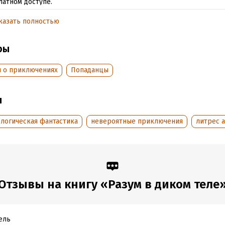
латном доступе.
казать полностью
тать отрывок
обная информация
ры
аписания:
1 января 2016
Время на чтение:
1
ч.
и о приключениях
Попаданцы
:
20375
дания:
2018
ы
оступления:
7 сентября 2018
логическая фантастика
невероятные приключения
литрес 
Отзывы на книгу «Разум в диком теле
ель