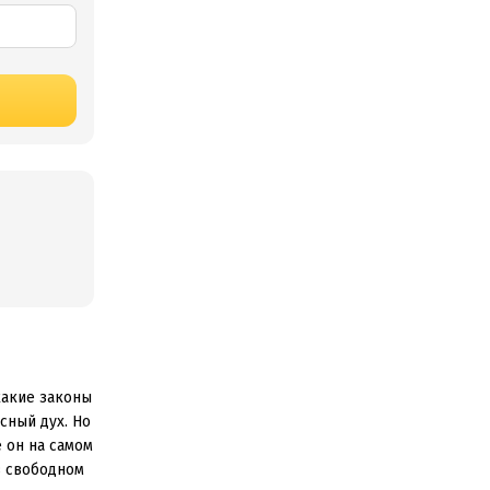
 какие законы
сный дух. Но
е он на самом
в свободном