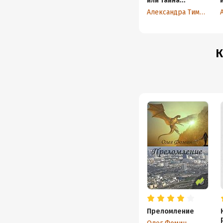
или Тайна
острова в
Александра Тимофеева
Бермудском
треугольнике
К
Преломление