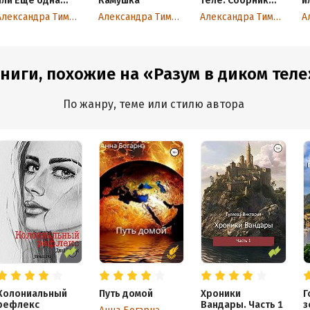
или Еще одна
Камушка
теле. Сборник
и
Тайна Острова в
рассказов
т
Александра Тимофеева
Александра Тимофеева
Александра Тимофеева
Бермудском
треугольнике
ниги, похожие на «Разум в диком теле
По жанру, теме или стилю автора
Колониальный
Путь домой
Хроники
Г
рефлекс
Вандары. Часть 1
з