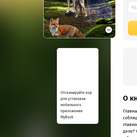
Отсканируйте код
О к
для установки
мобильного
Главны
приложения
MyBook
соблюд
главно
деле? 