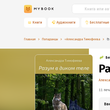
📖
Книги
🎧
Аудиокниги
👌
Бесплатные
Главная
Попаданцы
⭐️Александра Тимофеева
Бе
Р
Алекс
11 печ
Вв