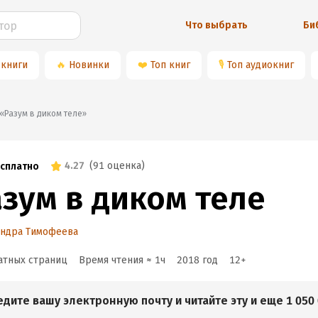
Что выбрать
Би
 книги
🔥
Новинки
❤️
Топ книг
🎙
Топ аудиокниг
📚«Разум в диком теле»
4.27
(
91 оценка
)
сплатно
азум в диком теле
андра Тимофеева
атных страниц
Время чтения ≈
1
ч
2018
год
12
+
едите вашу электронную почту и читайте эту и еще 1 050 