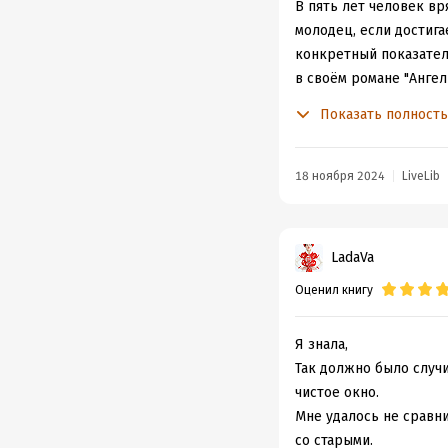
В пять лет человек вр
молодец, если достига
конкретный показател
в своём романе "Анге
стремлений в этом дел
Показать полност
спорта на примере фиг
Поскольку речь всё же
предстоит расследова
18 ноября 2024
LiveLib
застреленым в ста пя
коллега Болтенкова –
тренерами, было нема
LadaVa
отправляясь будним ве
Оценил книгу
говорит в пользу верс
Сташиса и Романа Дзюб
Александра Маринина 
Я знала,
консультациям со спец
Так должно было случи
сложно поверить, как
чистое окно.
окружение. Любое отв
Мне удалось не сравн
карьера, твой успех, 
со старыми.