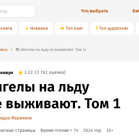
Что выбрать
Би
 книги
🔥
Новинки
❤️
Топ книг
🎙
Топ аудиокниг
нина
📚«Ангелы на льду не выживают. Том 1»
3.22
(
3 761 оценка
)
емиум
нгелы на льду
е выживают. Том 1
андра Маринина
чатные страницы
Время чтения ≈
7
ч
2024
год
16
+