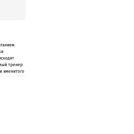
танием.
ки
исходят
емый тренер
ги именитого
сь и
кая и ее
ать