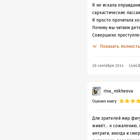
проплаченный) судейск
Я не искала оправдани
сложнейших комбинаци
саркастические пасса
Но несмотря на нелице
Я просто прочитала х
помешает нам наслажд
Почему мы читаем дете
Совершено преступлени
раскрытие.
Показать полност
Но вдруг находится юн
Вы верите, что такие 
Вы верите, что опер п
28 сентября 2014
LiveLi
что ему
показалось
, ч
Раз читаете детективы
Ну, ну, сознайтесь!
rina_mikheeva
В глубине души вы отч
Оценил книгу
равно. Учителя, котор
Какие силы задействов
невиновный человек и
Для зрителей мир фигу
красивое раскрытие. Ч
живёт... к сожалению, 
Всегда после ее роман
интриги, иногда и сме