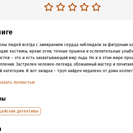
ниге
ны людей всегда с замиранием сердца наблюдали за фигурным ка
щие костюмы, яркие огни, точные прыжки и ослепительные улыб
стов – это и есть захватывающий мир льда. Но и в этом мире про
пления. Застрелен человек-легенда, обожаемый мастер и почита
 категории. И вот загадка – труп найден недалеко от дома колле
а. Оказалось, что они встречались перед убийством, много ругали
казать полностью
и. Казалось бы, все ясно, дело закрыто, но известная всем Каменс
ры так не считают. Им придется ступить на тонкий лед, чтобы узн
щую правду о циничном и жестком мире фигурного катания.
ры
цейские детективы
обная информация
аписания:
1 января 2014
ISBN (EAN):
9785699738748
ы
:
458262
Время на чтение:
7
ч.