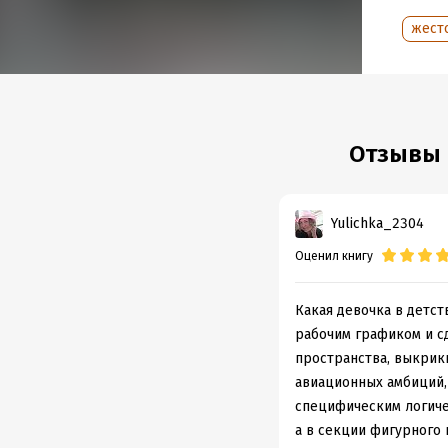
Год из
жест
Отзывы 
Yulichka_2304
Оценил книгу
Какая девочка в детст
рабочим графиком и с
пространства, выкрики
авиационных амбиций,
специфическим логичес
а в секции фигурного 