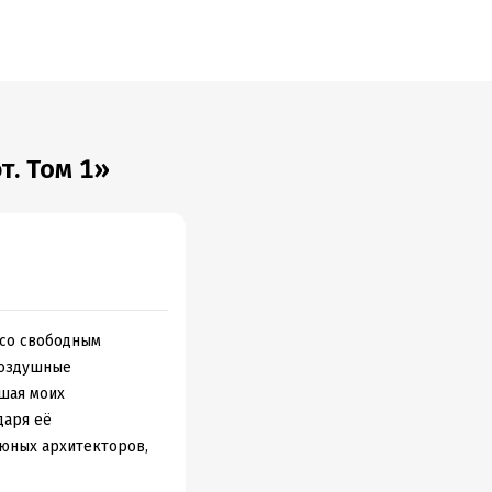
. Том 1»
 со свободным
воздушные
вшая моих
даря её
 юных архитекторов,