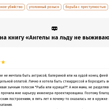
дания:
2024
окое убийство
уголовный розыск
борьба с преступностью
на книгу «Ангелы на льду не выживают
ве не мечтала быть актрисой, балериной или на худой конец феей
дельной оплатой. Лично я хотела быть стюардессой и бороздить 
вая зычным голосом "Рыба или курица?!". А моя мама, не разделя
 прочила мне карьеру инженера-проектировщика. Поэтому благо
ким построениям, в пять лет я почему-то оказалась не в кружке
катания.