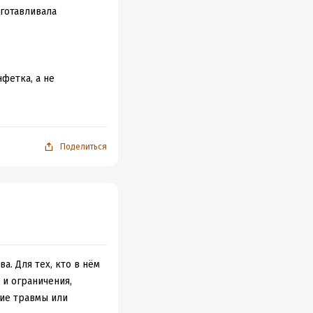
еть интриг и
аготавливала
рить, что это не
фетка, а не
ерой просто потому,
Поделиться
чи, которым не все
 потому, что он
ние. какое сложное
а. Для тех, кто в нём
 и ограничения,
, не буду пока
шие травмы или