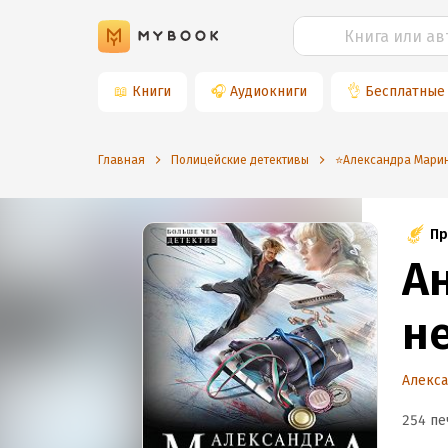
📖
Книги
🎧
Аудиокниги
👌
Бесплатные
Главная
Полицейские детективы
⭐️Александра Мари
Пр
А
н
Алекс
254 пе