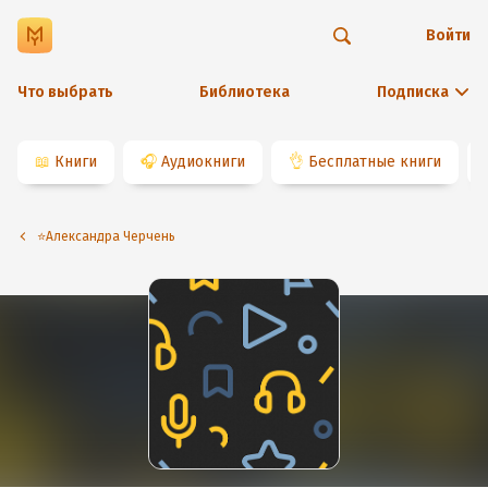
Войти
Что выбрать
Библиотека
Подписка
📖
Книги
🎧
Аудиокниги
👌
Бесплатные книги
⭐️Александра Черчень