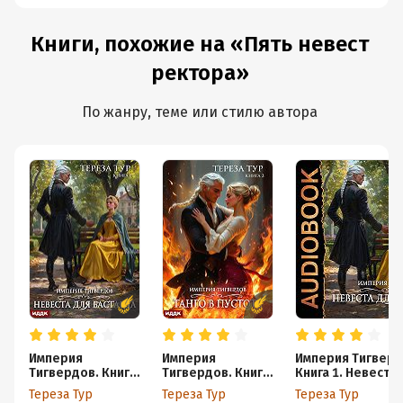
Книги, похожие на «Пять невест
ректора»
По жанру, теме или стилю автора
Империя
Империя
Империя Тигверд
Тигвердов. Книга
Тигвердов. Книга
Книга 1. Невеста 
1. Невеста для
2. Танго в пустоте
бастарда
Тереза Тур
Тереза Тур
Тереза Тур
бастарда