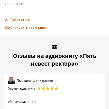
26 500 книг
Три флакона авантюры
Охота на мавку
Поделиться
Тайна василиска
Опубликовать свою книгу
Ведьма против мага
Погадай на жениха, ведьма
Отзывы на аудиокнигу «Пять
Подробная информация
невест ректора»
Дата написания:
1 января 2026
Год издания:
2026
Дата поступления:
26 июля 2026
Людмила Шинкаренко
ISBN (EAN):
9785042484698
Оценил аудиокнигу
обалденная книга