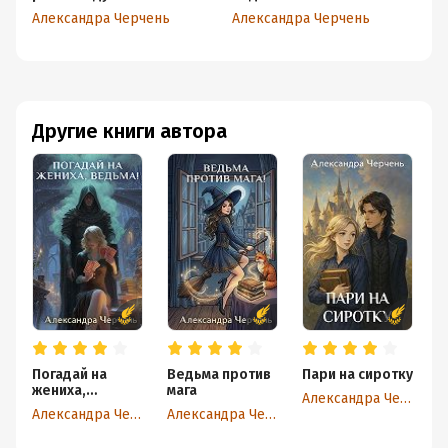
Александра Черчень
Александра Черчень
Ал
Другие книги автора
Погадай на
Ведьма против
Пари на сиротку
Х
жениха,
мага
м
Александра Черчень
ведьма!
л
Александра Черчень
Александра Черчень