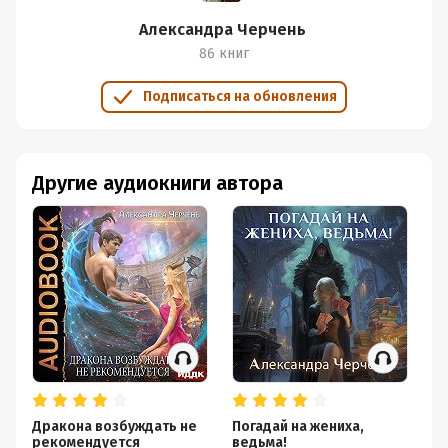
Александра Черчень
86 книг
Подписаться на обновления
Другие аудиокниги автора
Дракона возбуждать не
Погадай на жениха,
Тр
рекомендуется
ведьма!
п