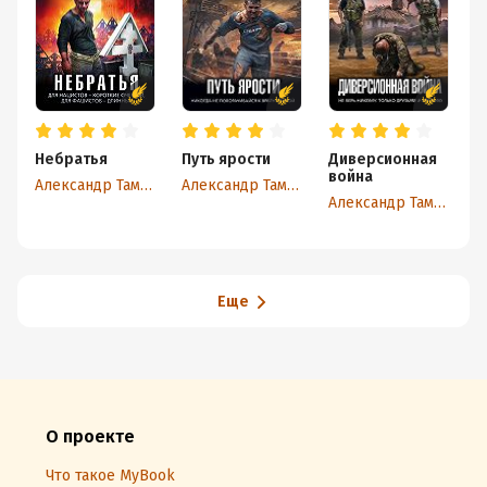
Небратья
Путь ярости
Диверсионная
П
война
о
Александр Тамоников
Александр Тамоников
Александр Тамоников
Еще
О проекте
Что такое MyBook