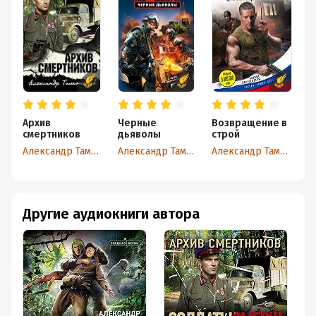
Архив
Черные
Возвращение в
Б
смертников
дьяволы
строй
Александр Тамоников
Александр Тамоников
Александр Тамоников
Другие аудиокниги автора