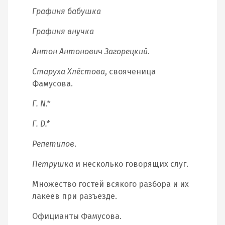
Графиня бабушка
Графиня внучка
Антон Антонови
ч
Загорецкий
.
Старуха Хлёстова
, свояченица
Фамусова.
Г. N.*
Г. D.*
Репетилов
.
Петрушка
и несколько говорящих слуг.
Множество гостей всякого разбора и их
лакеев при разъезде.
Официанты Фамусова.