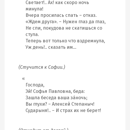
Светает!.. Ах! как скоро ночь
минула!
Вчера просилась спать – отказ.
«Ждем друга». – Нужен глаз да глаз,
Не спи, покудова не скатишься со
стула.
Теперь вот только что вздремнула,
Уж день!.. сказать им…
(Стучится к Софии.)
Господа,
Эй! Софья Павловна, беда:
Зашла беседа ваша за́ночь;
Вы глухи? – Алексей Степаныч!
Сударыня!.. – И страх их не берет!