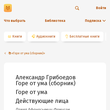
Войти
Что выбрать
Библиотека
Подписка
📖
Книги
🎧
Аудиокниги
👌
Бесплатные книги
📚«Горе от ума (сборник)»
Александр Грибоедов
Горе от ума (сборник)
Горе от ума
Действующие лица
Павел Афанасьевич Фамусов
,