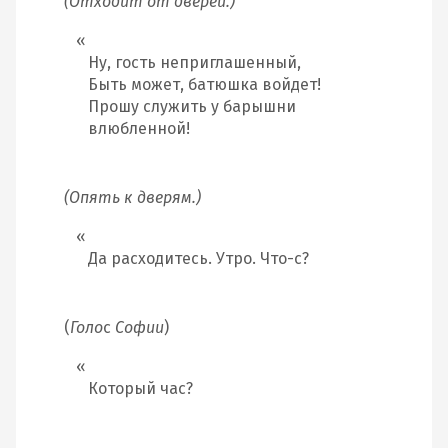
(Отходит от дверей.)
Ну, гость неприглашенный,
Быть может, батюшка войдет!
Прошу служить у барышни
влюбленной!
(Опять к дверям.)
Да расходитесь. Утро. Что-с?
(
Голо
с
Софии
)
Который час?