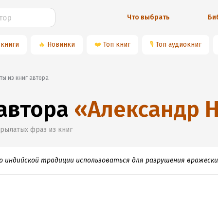
Что выбрать
Би
 книги
🔥
Новинки
❤️
Топ книг
🎙
Топ аудиокниг
аты из книг автора
 автора
«
Александр 
крылатых фраз из книг
о индийской традиции использоваться для разрушения вражески