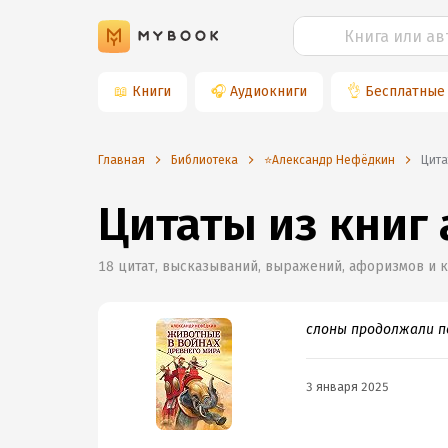
📖
Книги
🎧
Аудиокниги
👌
Бесплатные
Главная
Библиотека
⭐️Александр Нефёдкин
Цит
Цитаты из книг
18
цитат, высказываний, выражений, афоризмов и 
слоны продолжали п
3 января 2025