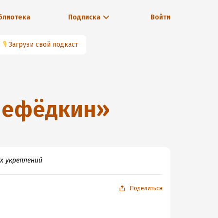
блиотека
Подписка
Войти
🎙
Загрузи свой подкаст
Нефёдкин
»
х укреплений
Поделиться