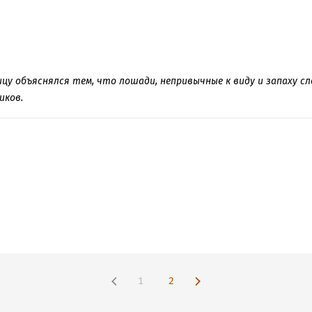
ицу объяснялся тем, что лошади, непривычные к виду и запаху с
иков.
1
2