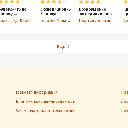
Будем жить по-
Экспедиционны
Возвращение
Кн
новому!
й корпус
экспедиционного
в
Победитель.
корпуса
Александр Кириллов
Георгий Лопатин
Георгий Лопатин
С
Книга 4
Еще
Правовая информация
Пра
Политика конфиденциальности
Док
Рекомендательные технологии
Рек