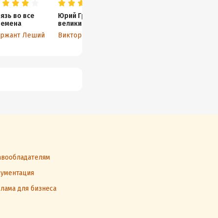
язь во все
Юрий Грозный,
Будем жить по-
Поду
ремена
великий князь
новому!
попа
всея Руси
Хозяйственник.
ержант Леший
Виктор Старицын
Александр Кириллов
Книга 5
вообладателям
ументация
лама для бизнеса