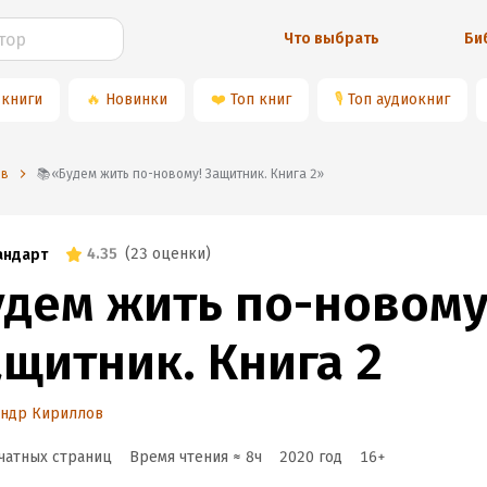
Что выбрать
Би
 книги
🔥
Новинки
❤️
Топ книг
🎙
Топ аудиокниг
ов
📚«Будем жить по-новому! Защитник. Книга 2»
4.35
(
23 оценки
)
андарт
удем жить по-новому
ащитник. Книга 2
андр Кириллов
чатных страниц
Время чтения ≈
8
ч
2020
год
16
+