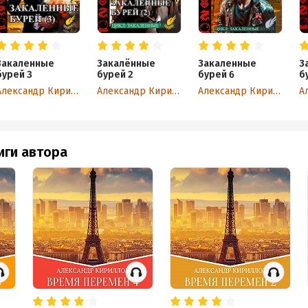
Закаленные
Закалённые
Закаленные
З
бурей 3
бурей 2
бурей 6
б
Александр Кириллов
Александр Кириллов
Александр Кириллов
иги автора