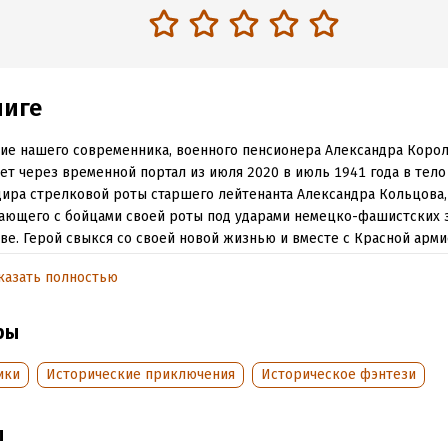
ниге
ие нашего современника, военного пенсионера Александра Корол
ет через временной портал из июля 2020 в июль 1941 года в тело
ира стрелковой роты старшего лейтенанта Александра Кольцова,
ающего с бойцами своей роты под ударами немецко-фашистских 
ве. Герой свыкся со своей новой жизнью и вместе с Красной арм
ет свою страну, участвуя в разгроме фашистских орд под Москво
казать полностью
градом. Страна стоит на переломном рубеже – Рубиконе всей ВОВ
ры
обная информация
ики
Исторические приключения
Историческое фэнтези
аписания:
1 июня 2020
ISBN (EAN):
9785532995765
:
569308
Время на чтение:
8
ч.
дания:
2020
ы