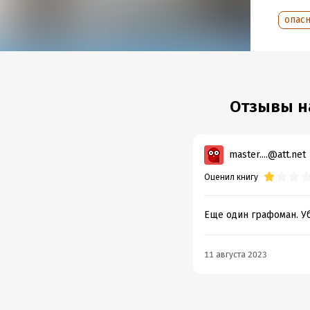
Дата п
опас
Отзывы на
master....@att.net
Оценил книгу
Еще один графоман. Уб
11 августа 2023