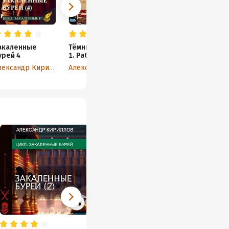
акаленные
Тёмные времена
урей 4
1. Раб
Александр Кириллов
Александр Кириллов