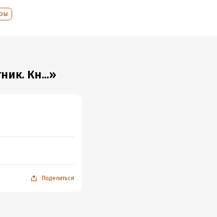
оры
ик. Кн...»
Поделиться