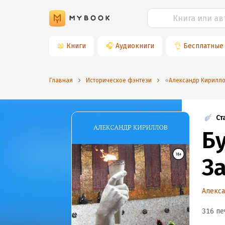
📖
Книги
🎧
Аудиокниги
👌
Бесплатные
Главная
Историческое фэнтези
⭐️Александр Кирилл
Ст
Б
З
Алекс
316 пе