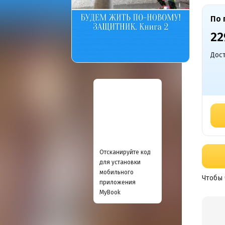
По 
22
Дост
Отсканируйте код
для установки
мобильного
Чтобы 
приложения
MyBook