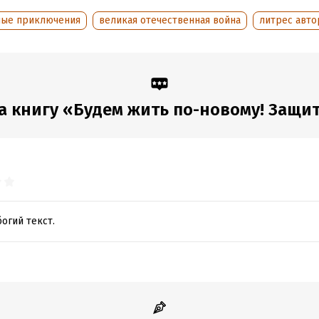
оступления:
6 декабря 2020
ные приключения
великая отечественная война
литрес авт
 книгу «Будем жить по-новому! Защитн
огий текст.