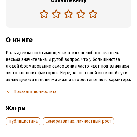
Оцените книгу
О книге
Роль адекватной самооценки в жизни любого человека
весьма значительна. Другой вопрос, что у большинства
людей формирование самооценки часто идет под влиянием
чисто внешних факторов. Нередко по своей истинной сути
являющимися явлениями жизни второстепенного характера.
Не говоря уже о том, что такие факторы, как правило, к
Показать полностью
сожалению, имеют в себе в той или иной степени (чаще
всего, от умеренной до большой) элемент деструктивности
и дисгармоничности. Кроме того, что еще и выраженный
Жанры
элемент индивидуальной субъективности.
Преимущественно упрощенного характера. Если смотреть с
Публицистика
Саморазвитие, личностный рост
точки зрения системы классических ценностей
человеческой жизни. Самооценка в значительной степени