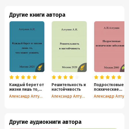
Другие книги автора
Каждый берет от
Решительность и
Подростковые
жизни лишь то,
настойчивость
психические
что может
заболевания
Александр Алтунин
Александр Алтунин
Александр Алтунин
усвоить
Другие аудиокниги автора