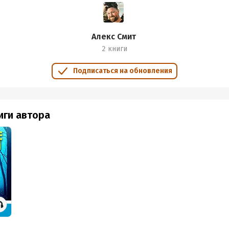
ют намётки на продолжение серии. Будут переводить - буду чита
е 11 романов серии! Жуть. Это при том, что первый из них опублик
Алекс Смит
2 книги
Подписаться на обновления
иги автора