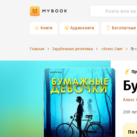
📖
Книги
🎧
Аудиокниги
👌
Бесплатные
Главная
Зарубежные детективы
⭐️Алекс Смит
Пр
Б
Алекс 
209 пе
По 