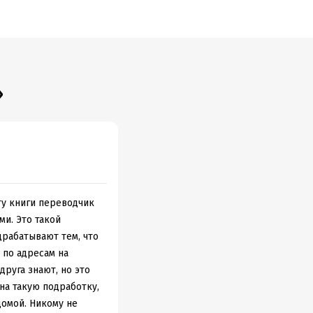
но, что это
инспектору
хнуть.
– это как
зывается
»
ту книги переводчик
а
ми. Это такой
драбатывают тем, что
 по адресам на
друга знают, но это
на такую подработку,
домой. Никому не