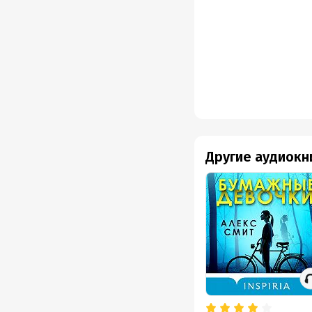
где.
Финальные страницы да
Алекс Смит написал уж
Другие аудиокн