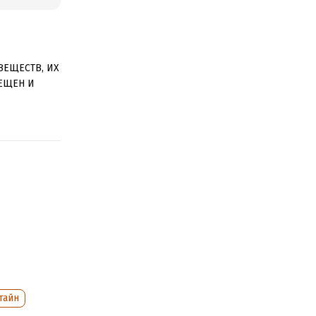
ВЕЩЕСТВ, ИХ
ЕЩЕН И
казались в
аньяка…
е. Лило,
и для
тами и
тайн