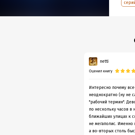
сери
За два
дело р
полици
Началь
раз сп
втянут
Дело, 
netti
Оценил книгу
Подр
Дата н
Интересно почему все-
Объем
неоднократно (ну не с
Год из
"рабочий термин". Дев
Дата п
по нескольку часов в 
ближайших улицах к св
не мегаполис. Именно 
а во-вторых столь быс