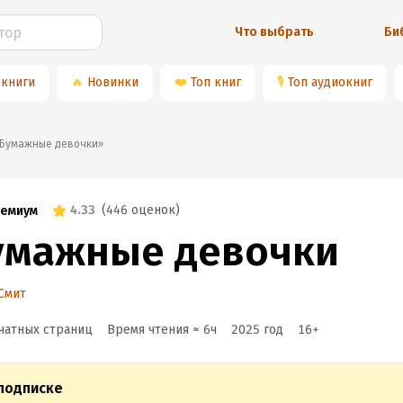
Что выбрать
Би
 книги
🔥
Новинки
❤️
Топ книг
🎙
Топ аудиокниг
📚«Бумажные девочки»
4.33
(
446 оценок
)
емиум
умажные девочки
Смит
чатных страниц
Время чтения ≈
6
ч
2025
год
16
+
подписке