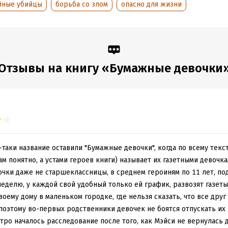
йные убийцы
борьба со злом
опасно для жизни
 дня пропали уже две «газетные девочки». Город в панике – очевид
ук маньяка, серийного похитителя. Именно так сказали старшему 
и Роберту Кетту, приехавшему в родной Норидж из Лондона отдо
ство просит его помочь местной полиции. Ведь похитители детей 
ециализация Кетта… Он присоединяется к расследованию – и ока
Отзывы на книгу «Бумажные девочки
ым в одно из самых жутких дел в своей жизни.
где ему придется столкнуться лицом к лицу с чистым злом…
обная информация
аписания:
1 января 2019
ISBN (EAN):
9785041720469
таки название оставили "Бумажные девочки", когда по всему текс
:
377206
Переводчик:
Ирина Оганесов
ам понятно, а устами героев книги) называет их газетными девочка
дания:
2025
Время на чтение:
6
ч.
очки даже не старшеклассницы, в среднем героиням по 11 лет, по
оступления:
10 августа 2022
неделю, у каждой свой удобный только ей график, развозят газеты
оему дому в маленьком городке, где нельзя сказать, что все друг 
поэтому во-первых родственники девочек не боятся отпускать их 
тро началось расследование после того, как Мэйси не вернулась 