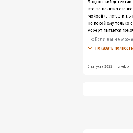
развлекательная литер
Лондонский детектив Р
вышло немало частей. 
кто-то похитил его же
книгу. Но особого жел
Мойрой (7 лет, 3 и 1,
Но покой ему только с
Роберт пытается помо
Если вы не може
состоянии отыс
Показать полност
Попутно он изо всех с
А чуть позже выясняетс
5 августа 2022
LiveLib
И есть подозреваемые
Несмотря на лёгкость 
Уморительные диалоги 
такие вещи автор оста
быте несколько подр
Сам Роберт беспрестан
Ну да ладно.
Детективная составляю
обсидела все лужи, ка