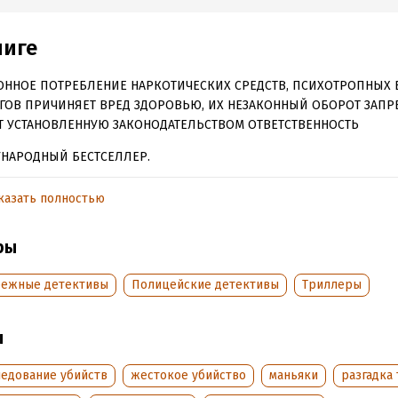
ниге
ОННОЕ ПОТРЕБЛЕНИЕ НАРКОТИЧЕСКИХ СРЕДСТВ, ПСИХОТРОПНЫХ 
ГОВ ПРИЧИНЯЕТ ВРЕД ЗДОРОВЬЮ, ИХ НЕЗАКОННЫЙ ОБОРОТ ЗАПР
Т УСТАНОВЛЕННУЮ ЗАКОНОДАТЕЛЬСТВОМ ОТВЕТСТВЕННОСТЬ
НАРОДНЫЙ БЕСТСЕЛЛЕР.
ЕЛЛЕР AMAZON № 1.
казать полностью
лжны были разносить газеты с новостями. Но вместо этого сами о
вках новостей…
ры
день в Норидже разразилась жуткая гроза. Идеальный день для м
бежные детективы
Полицейские детективы
Триллеры
дцатилетняя Мэйси должна была развозить газеты на своем велик
о, как из ведра, но хозяин платит три фунта в час… хорошие деньг
ы
кой девочки. Поэтому Мэйси надела дождевик, взяла сумку с газе
ась сквозь ливень по давно знакомому маршруту.
ледование убийств
жестокое убийство
маньяки
разгадка 
лько в темном подъезде ее уже ждали…