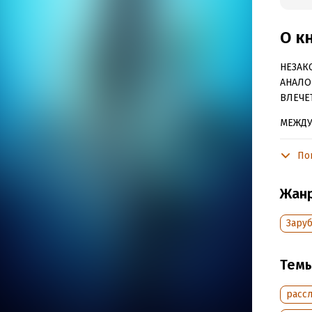
О к
НЕЗАК
АНАЛО
ВЛЕЧЕ
МЕЖДУ
БЕСТС
По
Они до
заголо
Жан
В тот 
Зару
Одинна
конечн
Тем
малень
помчал
расс
Вот то