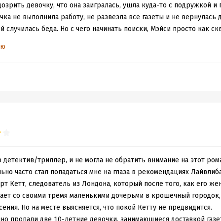
озрить девочку, что она заигралась, ушла куда-то с подружкой и п
очка не выполнила работу, не развезла все газеты и не вернулась 
ей случилась беда. Но с чего начинать поиски, Мэйси просто как с
ью
од из столицы приезжает на временную смену обстановки хороши
становки ему нужна затем, чтобы три его дочки немного отвлеклись
ации, Билли - мама и жена была похищена некими преступниками 
далось. И надо же такому совпадению, что во-первых Кетт до похи
ся с делами именно о похищении и на новом месте ему попадаетс
всё произойдет не быстро, а девочек как оказалось похитили не од
аются в лапах похитителей. Зачем и почему было всё организова
 что самое неприятное по ходу дела выяснится, что один из прест
е расскажет и погибнет. Где же были мои глаза. что взялась читать
детектив/триллер, и не могла не обратить внимание на этот рома
переведен, но неизвестно дописан ли.. :( Сам по себе триллер не п
ьно часто стал попадаться мне на глаза в рекомендациях Лайвлиба
понравится. Девочки - дочки Роберта - еще совсем маленькие, дл
т Кетт, следователь из Лондона, который после того, как его же
уацию он справляется вроде бы не плохо, жаль что только рискует
ает со своими тремя маленькими дочерьми в крошечный городок, 
бязывает. Надеюсь с героями дальше все будет хорошо, но узнаю 
сения. Но на месте выясняется, что покой Кетту не предвидится.
но пропали две 10-летние девочки, занимающиеся доставкой газе