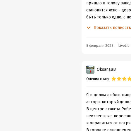
пришло в голову запод
становится ясно - дев
быть только одно, с н
провалилась.
Показать полност
А тем временем в гор
Роберт Кетт. Смена об
очень непростой ситу
5 февраля 2025
LiveLib
назад и найти ее не у
даже недурно справлял
похищении.
OksanaBB
Роберт справится, но 
Оценил книгу
недели бедняжки помуч
подробно объяснят, но
где Билли, но ничего н
Я в целом люблю жанр 
который не только не 
автора, который довол
семейство Кеттов вам 
В центре сюжета Робер
попавшего в такую сит
неизвестные, переезж
сделаешь, профессия о
и оправиться от потря
этом неизвестно)
В городке одновремен