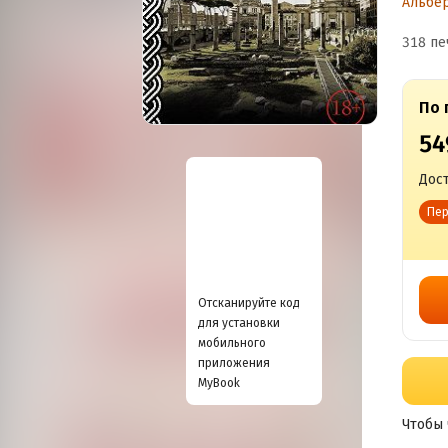
Альбе
318 пе
По 
54
Дост
Пер
Отсканируйте код
для установки
мобильного
приложения
MyBook
Чтобы 