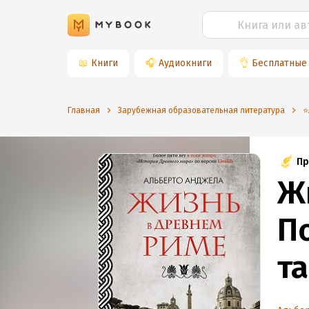
📖
Книги
🎧
Аудиокниги
👌
Бесплатные
Главная
Зарубежная образовательная литература
⭐
Пр
Ж
П
т