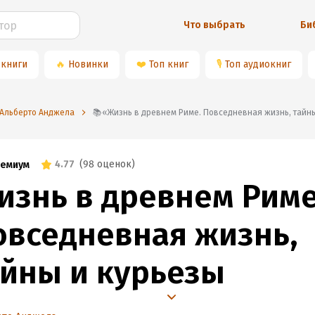
Что выбрать
Би
 книги
🔥
Новинки
❤️
Топ книг
🎙
Топ аудиокниг
️Альберто Анджела
📚«Жизнь в древнем Риме. Повседневная жизнь, тайн
4.77
(
98 оценок
)
емиум
изнь в древнем Риме
овседневная жизнь,
айны и курьезы