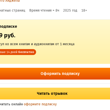
рто Анджела
чатных страниц
Время чтения ≈
8
ч
2025
год
18
+
подписке
9 руб.
уп ко всем книгам и аудиокнигам от 1 месяца
вые 14 дней
бесплатно
Оформить подписку
Читать отрывок
читать онлайн
оформите подписку