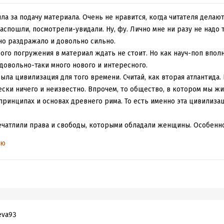
о и не перечислишь))
он-фикшн - что может быть прекраснее:)
ла за подачу материала. Очень не нравится, когда читателя делаю
спошли, посмотрели-увидали. Ну, фу. Лично мне ни разу не надо 
но раздражало и довольно сильно.
собого погружения в материал ждать не стоит. Но как науч-поп впо
 довольно-таки много нового и интересного.
была цивилизация для того времени. Считай, как вторая атлантида. 
ски ничего и неизвестно. Впрочем, то общество, в котором мы жи
принципах и основах древнего рима. То есть именно эта цивилизац
ечатлили права и свободы, которыми обладали женщины. Особенно
 развода, контроль над рождаемостью, самоличное распоряжение
ью
я, свобода передвижения по городу и посещение общественных тер
осле падения империи и полностью было восстановлено и то не во
ка.
 просто грандиозно, черт возьми. Небывалая гигантомания в архи
. туда могли ходить даже рабы. Бесплатно. Так же, как старики и д
росто какие-то там бани. Это были натурально центры культурной
eva93