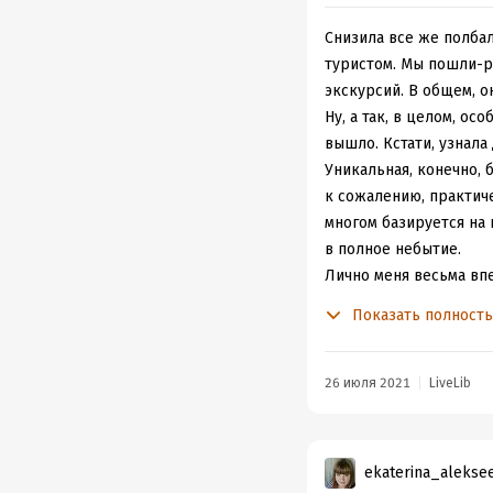
много открытий - всег
5/5, увлекательный н
Снизила все же полбал
туристом. Мы пошли-ра
экскурсий. В общем, о
Ну, а так, в целом, о
вышло. Кстати, узнала
Уникальная, конечно, 
к сожалению, практиче
многом базируется на 
в полное небытие.
Лично меня весьма вп
богачки. Возможность
Показать полност
получение образовани
сожалению, исчезло п
второй половине XX ве
26 июля 2021
LiveLib
Затем термы. Это было
посетителей. Причем..
Короче, это были не п
ekaterina_alekse
Круто же, круто.