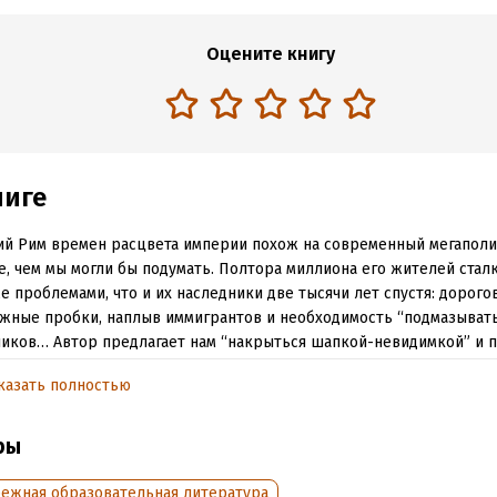
Оцените книгу
ниге
й Рим времен расцвета империи похож на современный мегаполи
, чем мы могли бы подумать. Полтора миллиона его жителей стал
е проблемами, что и их наследники две тысячи лет спустя: дорог
жные пробки, наплыв иммигрантов и необходимость “подмазывать
иков… Автор предлагает нам “накрыться шапкой-невидимкой” и п
елый день, от рассвета до заката, в 115 году нашей эры: потолкат
казать полностью
 улице и заглянуть в Колизей, посетить судебное слушание и ро
 отведать изысканных блюд и насладиться беседой на званом ужи
ить день на любовном ложе – здесь тоже за две тысячи лет ничег
ры
лось.
бежная образовательная литература