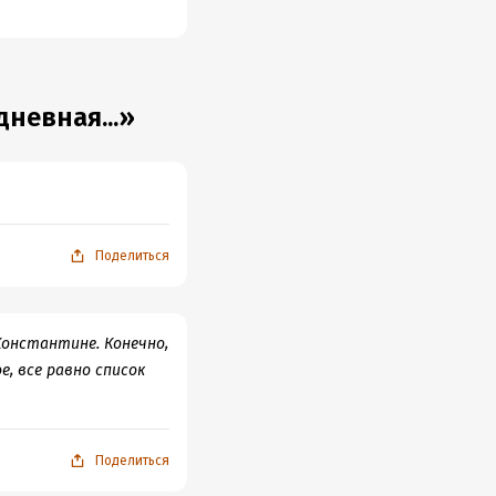
рашивали. Никогда
ты в пыль веков.
питейных заведениях.
селения даже дешевле
ого. Я прекрасно
невная...»
с автором, оно того
Поделиться
онстантине. Конечно,
е, все равно список
Поделиться