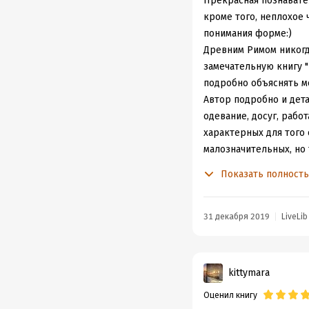
Прекрасная познавател
кроме того, неплохое
понимания форме:)
Древним Римом никогда
замечательную книгу "
подробно объяснять м
Автор подробно и дета
одевание, досуг, рабо
характерных для того
малозначительных, но 
Убранство римского д
Показать полност
многоквартирные и мн
селились более зажит
случались обрушения 
31 декабря 2019
LiveLib
личных нужд и осущест
Очень интересные глав
читателей), особеннос
kittymara
можно было ввести и в
Оценил книгу
свитков в специальны