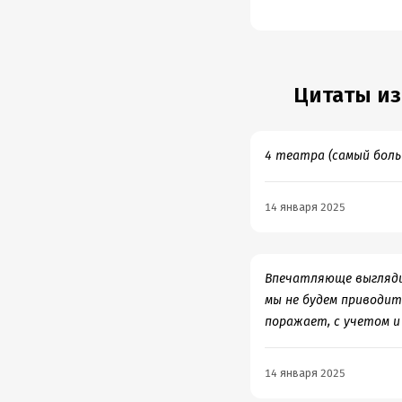
Во всяком случае той 
римлянина дошедшие д
Такие империи в конц
такого не слышала.
Хочется упомянуть и с
Могли подать вино и п
напитка. Все это дейс
Цитаты из
понимаю, что такое все
От всей души советую 
стоит.
4 театра (самый больш
14 января 2025
Впечатляюще выгляди
мы не будем приводить
поражает, с учетом и
14 января 2025