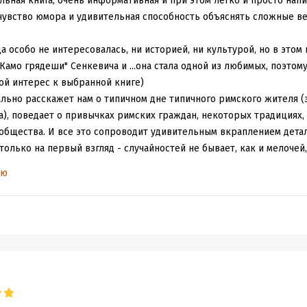
ьная книга, очень информативная и при этом легко и просто напис
 чувство юмора и удивительная способность объяснять сложные в
 особо не интересовалась, ни историей, ни культурой, но в этом 
Камо грядеши" Сенкевича и ...она стала одной из любимых, поэтому
ой интерес к выбранной книге)
льно расскажет нам о типичном дне типичного римского жителя (з
та), поведает о привычках римских граждан, некоторых традициях,
 общества. И все это сопроводит удивительным вкраплением дета
только на первый взгляд - случайностей не бывает, как и мелочей, 
ома и римской квартиры (да, оказывается, уже в Древнем Риме с
ью
огоэтажные дома - высотой примерно с современные 7 этажей. На
очные люди (лифтов не было, кроме того, постройки были ненаде
или пожары, поэтому с первых этажей спастись было проще), осо
вления правил личной гигиены (тени из толченных муравьев - это
ы про гладиаторов и Колизей (жестокая, правда, глава, не для вп
ти римского образования (обязательное изучение риторики - мне 
 современных школах, однозначно пригодится в жизни), книжные 
х кожаных футлярах с крышечками и книги-гармошки). Для меня в