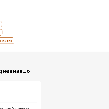
и
а
я жизнь
невная...»