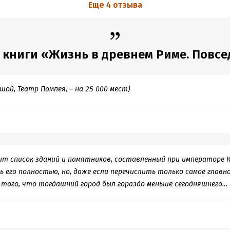
его части, куда дотягивались загребущие мохнатые лапки рима.
о нас статуи показались бы выцветшими, потому что они их раск
Еще 4 отзыва
е концов, то есть неизбежно, должны быть сокрушены и повергну
амый отвратительный для меня момент - дополнительная услуга в 
о запросу поднять подол в соседней комнате, причем оплата уве
твие даже адюльтером не считалось, ну выпил мужик вина, что так
 книги «Жизнь в древнем Риме. Повсед
гда было, есть и будет, но читать было не очень приятно.
пройтись по Древнему Риму. Оглянитесь вокруг, держать за руку 
ой, Театр Помпея, – на 25 000 мест)
т список зданий и памятников, составленный при императоре К
 его полностью, но, даже если перечислить только самое главно
 того, что тогдашний город был гораздо меньше сегодняшнего…