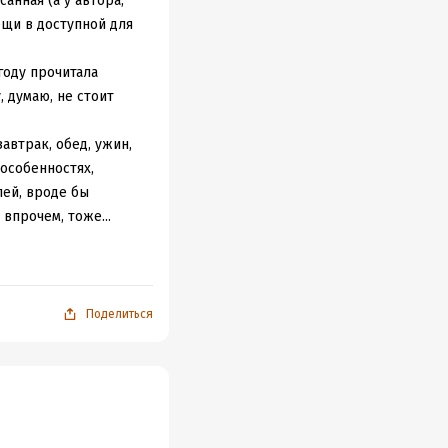
анная (а у автора,
ещи в доступной для
году прочитала
, думаю, не стоит
автрак, обед, ужин,
 особенностях,
лей, вроде бы
впрочем, тоже...
уществовали
 первых этажах
жными и часто
бенности справления
Поделиться
 нечто:)
ечатлительных
кажется, это вполне
лавки (книги в виде
ообще в книге было