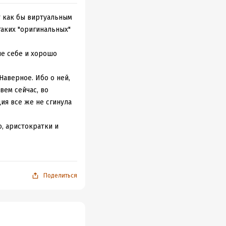
т как бы виртуальным
таких "оригинальных"
лне себе и хорошо
Наверное. Ибо о ней,
вем сейчас, во
ия все же не сгинула
, аристократки и
 своими финансами,
м. Все это, к
 всем мире аж во
Поделиться
тектуре, количество
ети. И женщины.
 и деловой жизни.