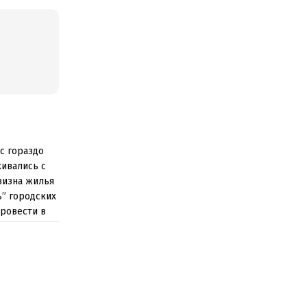
с гораздо
кивались с
овизна жилья
” городских
ровести в
ься на
скошные
не. И
о не