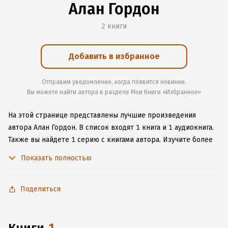
Алан Гордон
2 книги
Добавить в избранное
Отправим уведомление, когда появятся новинки.
Вы можете найти автора в разделе Мои Книги «Избранное»
На этой странице представлены лучшие произведения
автора Алан Гордон.
В список входят 1 книга и 1 аудиокнига.
Также вы найдете 1 серию с книгами автора.
Изучите более
11 отзывов о творчестве автора и начните читать или
Показать полностью
слушать книги Алан Гордон онлайн прямо на сайте,
установите наше удобное приложение для iOS или Android,
чтобы не расставаться с любимыми произведениями даже
Поделиться
без подключения к интернету.