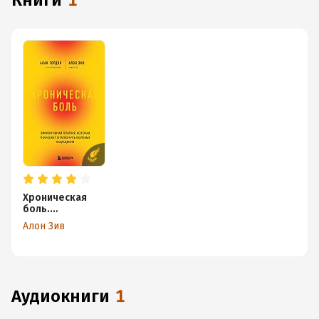
книги
1
Хроническая
боль.
Эффективная
Алон Зив
терапия,
которая
поможет
отключить
болевые
ощущения
аудиокниги
1