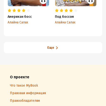
Американ босс
Под боссом
От
Алайна Салах
Алайна Салах
Ал
Еще
О проекте
Что такое MyBook
Правовая информация
Правообладателям