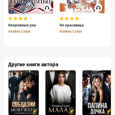
Некровные узы
Не красавица
По
Алайна Салах
Алайна Салах
Ал
Другие книги автора