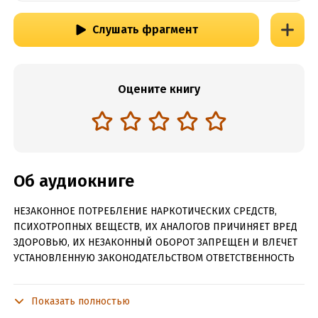
Слушать фрагмент
Оцените книгу
Об аудиокниге
НЕЗАКОННОЕ ПОТРЕБЛЕНИЕ НАРКОТИЧЕСКИХ СРЕДСТВ,
ПСИХОТРОПНЫХ ВЕЩЕСТВ, ИХ АНАЛОГОВ ПРИЧИНЯЕТ ВРЕД
ЗДОРОВЬЮ, ИХ НЕЗАКОННЫЙ ОБОРОТ ЗАПРЕЩЕН И ВЛЕЧЕТ
УСТАНОВЛЕННУЮ ЗАКОНОДАТЕЛЬСТВОМ ОТВЕТСТВЕННОСТЬ
В поисках той самой прекрасной любви, о которой пишут в
книгах, моя мама покидает Первопрестольную и летит в
Показать полностью
Америку, к Колину Леджеру, мужчине, с которым она