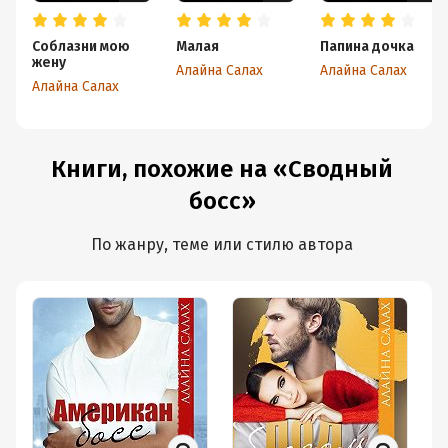
Соблазни мою
Малая
Папина дочка
жену
Алайна Салах
Алайна Салах
Алайна Салах
Книги, похожие на «Сводный
босс»
По жанру, теме или стилю автора