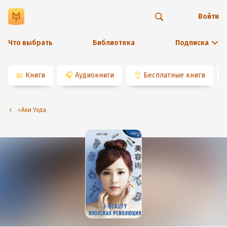
Войти
Что выбрать
Библиотека
Подписка
📖
Книги
🎧
Аудиокниги
👌
Бесплатные книги
⭐️Аки Уэда