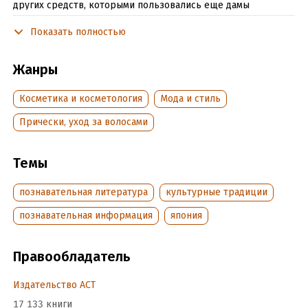
других средств, которыми пользовались еще дамы
императорского двора и гейши. Сегодня эти рецепты
Показать полностью
практикуются современными женщинами и используются
косметическими компаниями. Познайте секрет
неувядающей красоты жительниц этой удивительной
Жанры
страны!
Косметика и косметология
Мода и стиль
Подробная информация
Прически, уход за волосами
Дата написания:
1 января 2019
Темы
Объем:
364826
Год издания:
2025
познавательная литература
культурные традиции
Дата поступления:
4 июля 2019
познавательная информация
япония
ISBN (EAN):
9785171121389
Время на чтение:
6
ч.
Правообладатель
Издательство АСТ
17 133 книги