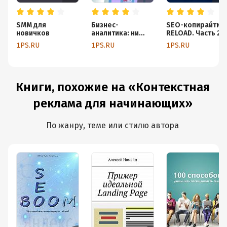
SMM для
Бизнес-
SEO-копирайтин
новичков
аналитика: ни
RELOAD. Часть 2.
шагу без
LSI-копирайтинг:
1PS.RU
1PS.RU
1PS.RU
Яндекс.Метрики!
продвигаем сайт
с помощью
текстов
Книги, похожие на «Контекстная
реклама для начинающих»
По жанру, теме или стилю автора