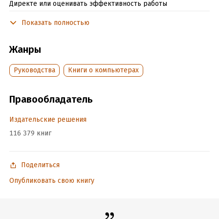
Директе или оценивать эффективность работы
директолога, занимающегося вашей рекламой, то наше
Показать полностью
пошаговое руководство вам просто необходимо!
Жанры
Подробная информация
Руководства
Книги о компьютерах
Объем:
54343
Год издания:
2024
ISBN (EAN):
9785448347160
Правообладатель
Время на чтение:
1
ч.
Издательские решения
116 379 книг
Поделиться
Опубликовать свою книгу