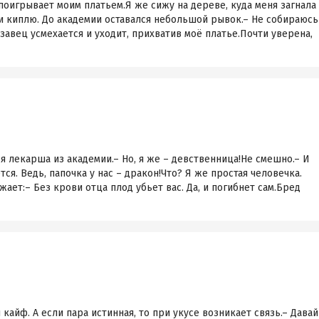
 поигрывает моим платьем.Я же сижу на дереве, куда меня загнала
 и киплю. До академии оставался небольшой рывок.– Не собираюсь
завец усмехается и уходит, прихватив моё платье.Почти уверена,
 лекарша из академии.– Но, я же – девственница!Не смешно.– И
тся. Ведь, папочка у нас – дракон!Что? Я же простая человечка.
ает:– Без крови отца плод убьет вас. Да, и погибнет сам.Бред
айф. А если пара истинная, то при укусе возникает связь.– Давай