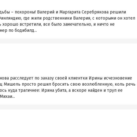
адьбы – похороны! Валерий и Маргарита Серебрякова решили
Финляндию, где жили родственники Валерия, с которыми он хотел
ь хорошо встретили, все было замечательно, и ничто не
ер по бодибилд...
нова расследует по заказу своей клиентки Ирины исчезновение
ец Мишель просто решил бросить свою возлюбленную, коль речь
сь куда трагичнее: Ирина убита, а вскоре найден и труп ее
Михаи...