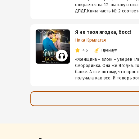
опирается на 12-шаговую сис
ДПДГ.Книга часть № 2 соответс
Я не твоя ягодка, босс!
Ника Крылатая
4.6
Премиум
«Женщина – зло!» – уверен Гл
Смородинка. Она же Ягодка. Т
банке. А все потому, что прос
получала как все. И теперь хоть