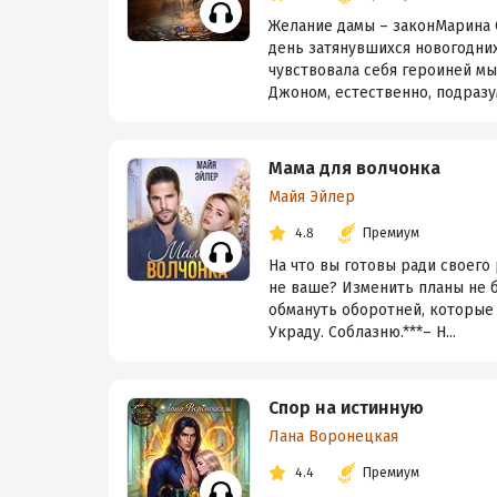
Желание дамы – законМарина С
день затянувшихся новогодних
чувствовала себя героиней м
Джоном, естественно, подразу
Мама для волчонка
Майя Эйлер
4.8
Премиум
На что вы готовы ради своего 
не ваше? Изменить планы не б
обмануть оборотней, которые м
Украду. Соблазню.***– Н...
Спор на истинную
Лана Воронецкая
4.4
Премиум