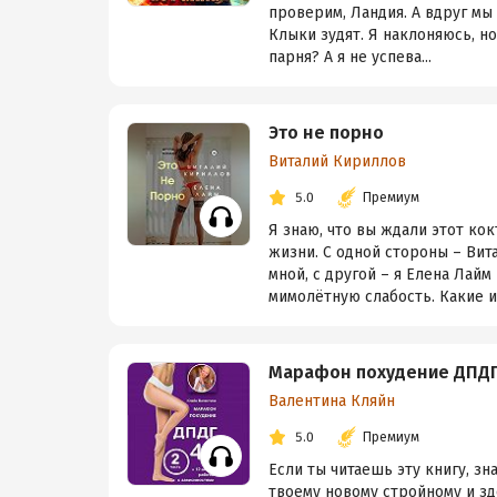
проверим, Ландия. А вдруг мы 
Клыки зудят. Я наклоняюсь, н
парня? А я не успева...
Это не порно
Виталий Кириллов
5.0
Премиум
Я знаю, что вы ждали этот ко
жизни. С одной стороны – Вит
мной, с другой – я Елена Лайм
мимолётную слабость. Какие ис
Марафон похудение ДПДГ-
Валентина Кляйн
5.0
Премиум
Если ты читаешь эту книгу, зн
твоему новому стройному и з