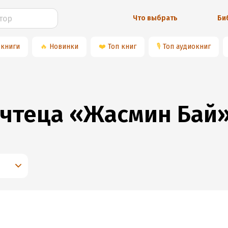
Что выбрать
Би
 книги
🔥
Новинки
❤️
Топ книг
🎙
Топ аудиокниг
 чтеца «Жасмин Бай