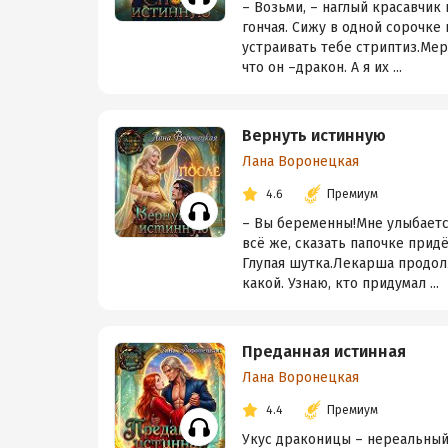
– Возьми, – наглый красавчик
гончая. Сижу в одной сорочке
устраивать тебе стриптиз.Мер
что он –дракон. А я их ...
Вернуть истинную
Лана Воронецкая
4.6
Премиум
– Вы беременны!Мне улыбается
всё же, сказать папочке придё
Глупая шутка.Лекарша продолж
какой. Узнаю, кто придумал ...
Преданная истинная
Лана Воронецкая
4.4
Премиум
Укус драконицы – нереальный к