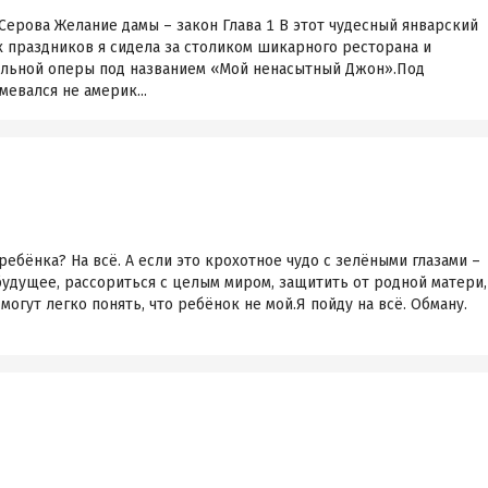
ерова Желание дамы – закон Глава 1 В этот чудесный январский
 праздников я сидела за столиком шикарного ресторана и
ыльной оперы под названием «Мой ненасытный Джон».Под
мевался не америк...
ребёнка? На всё. А если это крохотное чудо с зелёными глазами –
удущее, рассориться с целым миром, защитить от родной матери,
огут легко понять, что ребёнок не мой.Я пойду на всё. Обману.