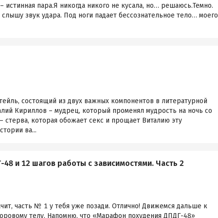
– истинная пара.Я никогда никого не кусала, но… решаюсь.Темно.
о слышу звук удара. Под ноги падает бессознательное тело… моего
ктейль, состоящий из двух важных компонентов в литературной
алий Кириллов – мудрец, который променял мудрость на ночь со
 – стерва, которая обожает секс и прощает Виталию эту
тории ва...
48 и 12 шагов работы с зависимостями. Часть 2
ачит, часть № 1 у тебя уже позади. Отлично! Движемся дальше к
доровому телу. Напомню, что «Марафон похудения ДПДГ-48»