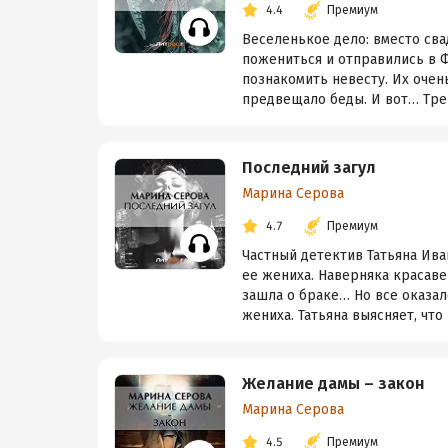
4.4
Премиум
Веселенькое дело: вместо св
пожениться и отправились в 
познакомить невесту. Их очен
предвещало беды. И вот… Трен
Последний загул
Марина Серова
4.7
Премиум
Частный детектив Татьяна Ива
ее жениха. Наверняка красав
зашла о браке… Но все оказало
жениха. Татьяна выясняет, что 
Желание дамы – закон
Марина Серова
4.5
Премиум