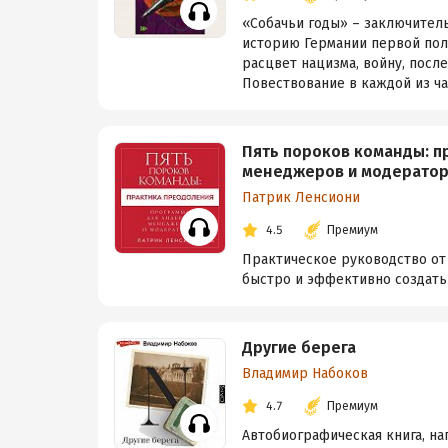
«Собачьи годы» – заключител
историю Германии первой пол
расцвет нацизма, войну, посл
Повествование в каждой из час
Пять пороков команды: п
менеджеров и модератор
Патрик Ленсиони
4.5
Премиум
Практическое руководство от
быстро и эффективно создать
Другие берега
Владимир Набоков
4.7
Премиум
Автобиографическая книга, на