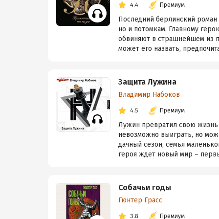
4.4
Премиум
Последний берлинский роман 
но и потомкам. Главному геро
обвиняют в страшнейшем из пр
может его назвать, предпочита
Защита Лужина
Владимир Набоков
4.5
Премиум
Лужин превратил свою жизнь 
невозможно выиграть, но мож
дачный сезон, семья маленько
героя ждет новый мир – первы
Собачьи годы
Гюнтер Грасс
3.8
Премиум