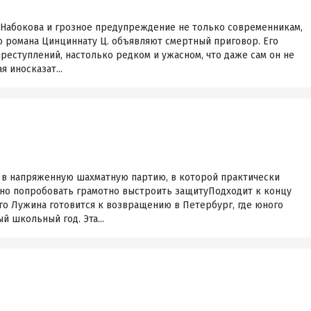
Набокова и грозное предупреждение не только современникам,
ю романа Цинциннату Ц. объявляют смертный приговор. Его
еступлений, настолько редком и ужасном, что даже сам он не
я иносказат...
в напряженную шахматную партию, в которой практически
но попробовать грамотно выстроить защитуПодходит к концу
го Лужина готовится к возвращению в Петербург, где юного
й школьный год. Эта...