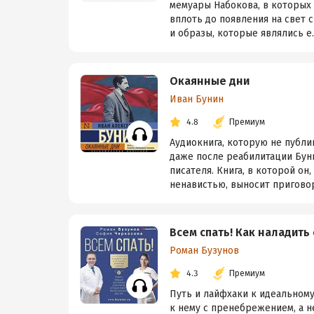
мемуары Набокова, в которых
вплоть до появления на свет 
и образы, которые являлись е..
Окаянные дни
Иван Бунин
4.8
Премиум
Аудиокнига, которую не публи
даже после реабилитации Буни
писателя. Книга, в которой о
ненавистью, выносит приговор
Всем спать! Как наладить
Роман Бузунов
4.3
Премиум
Путь и лайфхаки к идеальному 
к нему с пренебрежением, а 