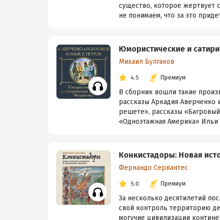
существо, которое жертвует 
не понимаем, что за это придет
Юмористические и сатири
Михаил Булгаков
4.5
Премиум
В сборник вошли такие произ
рассказы Аркадия Аверченко и
решете», рассказы «Багровый 
«Одноэтажная Америка» Ильи И
Конкистадоры: Новая ист
Фернандо Сервантес
5.0
Премиум
За несколько десятилетий пос
свой контроль территорию де
могучие цивилизации контине