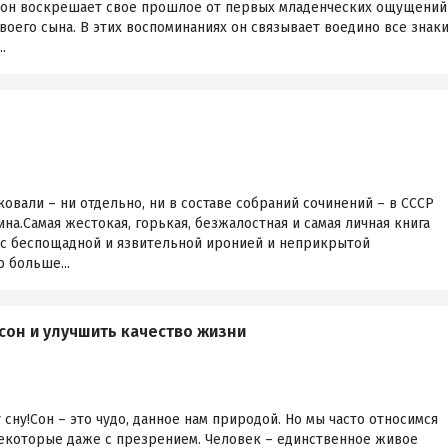
 он воскрешает свое прошлое от первых младенческих ощущений
своего сына. В этих воспоминаниях он связывает воедино все знак
.
ковали – ни отдельно, ни в составе собраний сочинений – в СССР
на.Самая жестокая, горькая, безжалостная и самая личная книга
н, с беспощадной и язвительной иронией и неприкрытой
 больше...
 сон и улучшить качество жизни
сну!Сон – это чудо, данное нам природой. Но мы часто относимся
некоторые даже с презрением. Человек – единственное живое