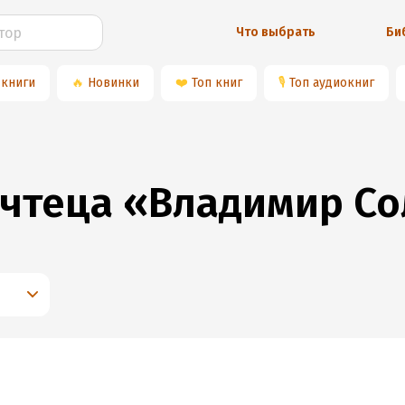
Что выбрать
Би
 книги
🔥
Новинки
❤️
Топ книг
🎙
Топ аудиокниг
 чтеца «Владимир С