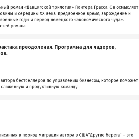
ьный роман «Данцигской трилогии» Гюнтера Грасса. Он осмысляет
овины и середины XX века: предвоенное время, зарождение и
евоенные годы и период немецкого «экономического чуда».
тей романа...
рактика преодоления. Программа для лидеров,
ов.
 автора бестселлеров по управлению бизнесом, которое поможет
 слаженную и продуктивную команду.
писанная в период миграции автора в США“Другие берега” – это