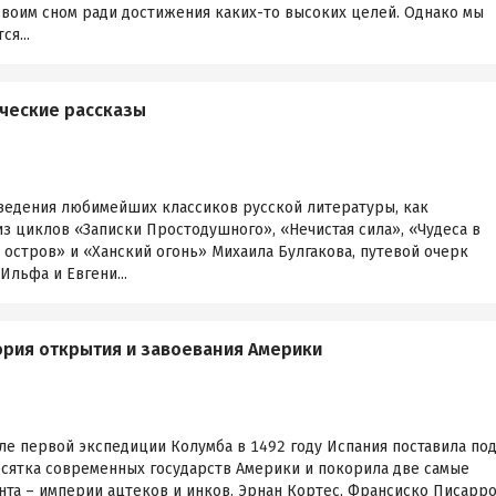
своим сном ради достижения каких-то высоких целей. Однако мы
ся...
ческие рассказы
ведения любимейших классиков русской литературы, как
з циклов «Записки Простодушного», «Нечистая сила», «Чудеса в
остров» и «Ханский огонь» Михаила Булгакова, путевой очерк
льфа и Евгени...
ория открытия и завоевания Америки
ле первой экспедиции Колумба в 1492 году Испания поставила по
сятка современных государств Америки и покорила две самые
нта – империи ацтеков и инков. Эрнан Кортес, Франсиско Писарр