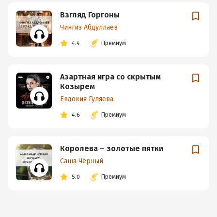
Взгляд Горгоны
Чингиз Абдуллаев
4.4
Премиум
Азартная игра со скрытым
Козырем
Евдокия Гуляева
4.6
Премиум
Королева – золотые пятки
Саша Чёрный
5.0
Премиум